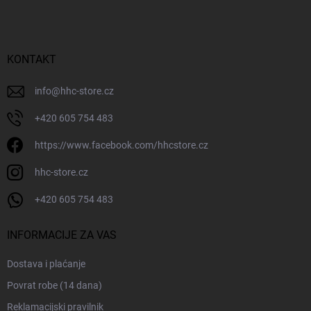
d
n
o
ž
KONTAKT
j
e
info
@
hhc-store.cz
+420 605 754 483
https://www.facebook.com/hhcstore.cz
hhc-store.cz
+420 605 754 483
INFORMACIJE ZA VAS
Dostava i plaćanje
Povrat robe (14 dana)
Reklamacijski pravilnik