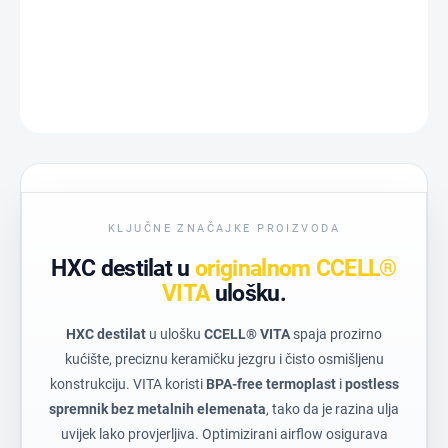
DETALJNE INFORMACIJE
PITAJ
KLJUČNE ZNAČAJKE PROIZVODA
HXC destilat u
originalnom CCELL®
VITA
ulošku.
HXC destilat
u ulošku
CCELL® VITA
spaja prozirno
kućište, preciznu keramičku jezgru i čisto osmišljenu
konstrukciju. VITA koristi
BPA-free termoplast
i
postless
spremnik bez metalnih elemenata
, tako da je razina ulja
uvijek lako provjerljiva. Optimizirani airflow osigurava