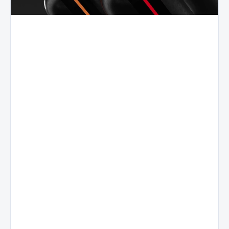
Live
Voćni
Resin
profil
Terpeni
Prirodni
Terpeni
izolirani iz
voćni
svježe
ekstrakti
ubranih
Visokokvalitetni
oblikuju
biljnih
botanički
nježan,