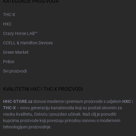
KATEGORIJE PROIZVODA
THC-X
HXC
Crazy Horse LAB™
CCELL & Hamilton Devices
Green Market
Pribor
Svi proizvodi
KVALITETNI HXC I THC-X PROIZVODI
HHC-STORE.cz
donosi moderne i premium proizvode s udjelom
HXC
i
THC-X
– novu generaciju kanabinoida koji su postali sinonim za
visoku kvalitetu, čistoću i pouzdan učinak. Naš cilj je ponuditi
kupcima proizvode koji povezuju prirodnu osnovu s modernom
tehnologijom proizvodnje.