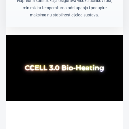
Napredna konstrukcija osigurava visoku učinkovitost,
minimizira temperaturna odstupanja i podupire
maksimalnu stabilnost cijelog sustava.