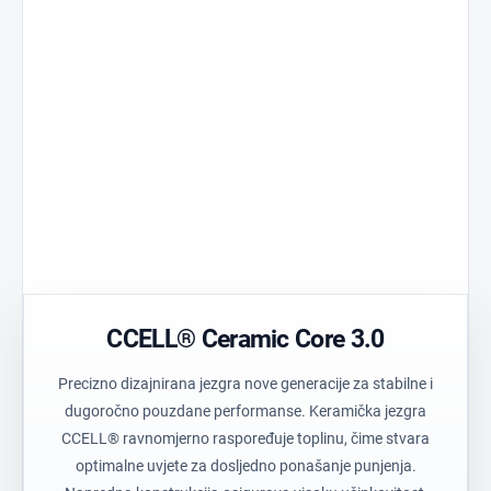
Ceramic Core 3.0
Standard 510
Jezgra razvijena za
Univerzalna
stabilne performanse.
kompatibilnost.
Tehnički polimer
Precision Air
Izdržljiv materijal
Optimizirani prot
visoke čistoće.
Postless Oil
Prozirno kući
Spremnik bez
Jednostavna viz
središnjeg stupa.
kontrola boje.
CCELL® Ceramic Core 3.0
Precizno dizajnirana jezgra nove generacije za stabilne i
dugoročno pouzdane performanse. Keramička jezgra
CCELL® ravnomjerno raspoređuje toplinu, čime stvara
optimalne uvjete za dosljedno ponašanje punjenja.