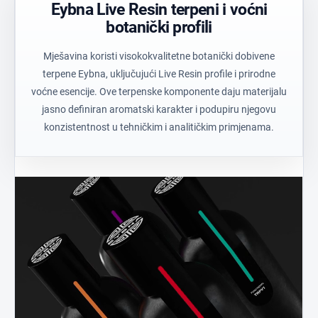
Eybna Live Resin terpeni i voćni
botanički profili
Mješavina koristi visokokvalitetne botanički dobivene
terpene Eybna, uključujući Live Resin profile i prirodne
voćne esencije. Ove terpenske komponente daju materijalu
jasno definiran aromatski karakter i podupiru njegovu
konzistentnost u tehničkim i analitičkim primjenama.