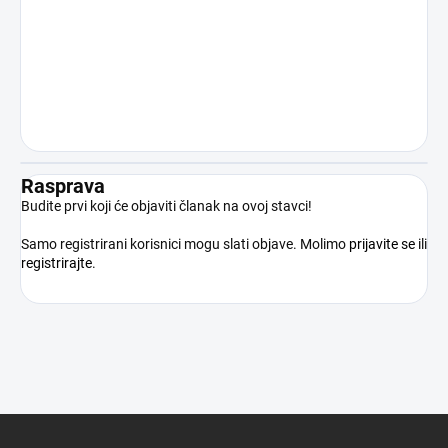
Kupnjom proizvoda kupac potvrđuje da
je punoljetan, stručno osposobljen i da
će proizvod koristiti isključivo u skladu s
važećim pravnim propisima.
Rasprava
Budite prvi koji će objaviti članak na ovoj stavci!
Samo registrirani korisnici mogu slati objave. Molimo
prijavite se
ili
registrirajte
.
P
o