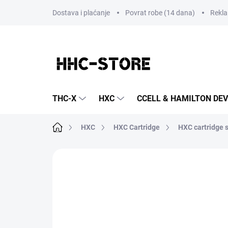
Preskoči
Dostava i plaćanje
Povrat robe (14 dana)
Rekla
na
sadržaj
THC-X
HXC
CCELL & HAMILTON DEV
Početna
HXC
HXC Cartridge
HXC cartridge
Nije ocijenjeno
Detalji ocjene