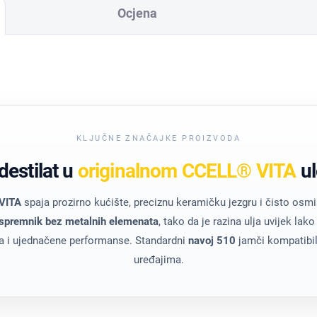
Ocjena
KLJUČNE ZNAČAJKE PROIZVODA
estilat u
originalnom CCELL® VITA
ul
VITA
spaja prozirno kućište, preciznu keramičku jezgru i čisto osmiš
 spremnik bez metalnih elemenata
, tako da je razina ulja uvijek lako
ka i ujednačene performanse. Standardni
navoj 510
jamči kompatibil
uređajima.