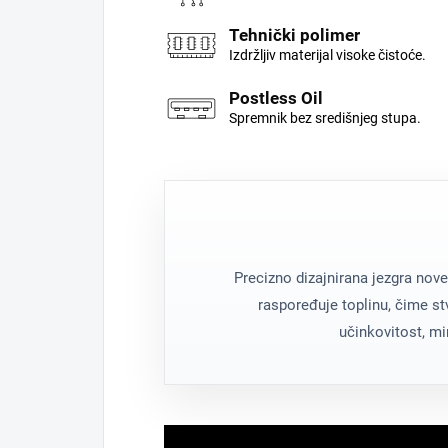
Tehnički polimer
Izdržljiv materijal visoke čistoće.
Postless Oil
Spremnik bez središnjeg stupa.
Precizno dizajnirana jezgra no
raspoređuje toplinu, čime s
učinkovitost, mi