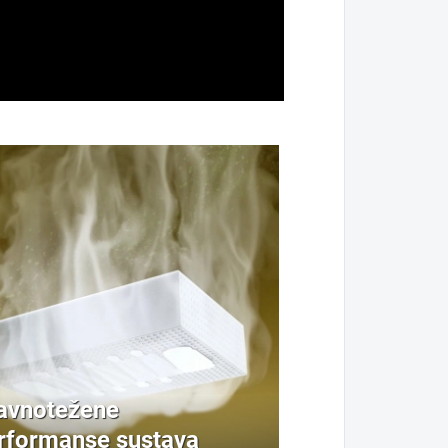
avnotežene
rformanse sustava