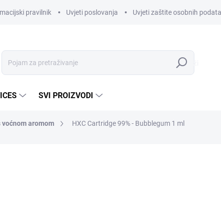
macijski pravilnik
Uvjeti poslovanja
Uvjeti zaštite osobnih podat
Pretraži
ICES
SVI PROIZVODI
 s voćnom aromom
HXC Cartridge 99% - Bubblegum 1 ml
€24,39
€20,26
€16,74 bez PDV-a
Izračunaj
NA ZALIHI
cijenu:
MOGUĆNOSTI DOSTAVE