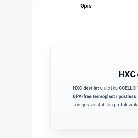
Opis
HXC d
HXC destilat
u ulošku
CCELL® 
BPA-free termoplast
i
postless
osigurava stabilan protok zra