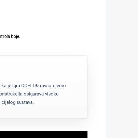
trola boje.
mička jezgra CCELL® ravnomjerno
onstrukcija osigurava visoku
 cijelog sustava.