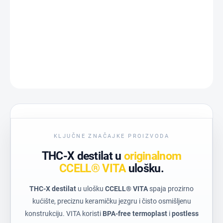
−
+
Dodaj u košaricu
DETALJNE INFORMACIJE
PITAJ
KLJUČNE ZNAČAJKE PROIZVODA
THC-X destilat u
originalnom
CCELL® VITA
ulošku.
THC-X destilat
u ulošku
CCELL® VITA
spaja prozirno
kućište, preciznu keramičku jezgru i čisto osmišljenu
konstrukciju. VITA koristi
BPA-free termoplast
i
postless