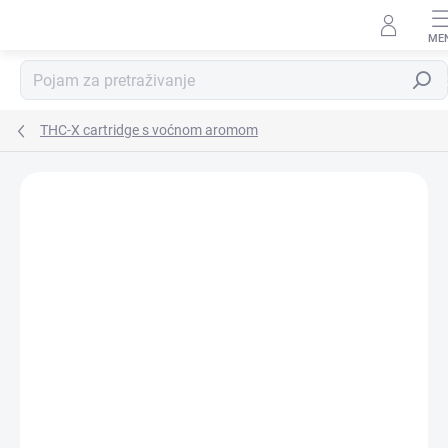
Preskoči
na
sadržaj
Pretra
THC-X cartridge s voćnom aromom
Detalji ocjene
Nije ocijenjeno
BREND:
HHC-STORE