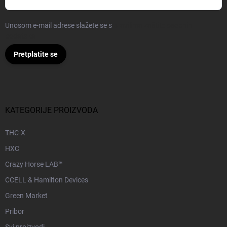
Unosom e-mail adrese slažete se s
pravilima zaštite osobnih
podataka
Pretplatite se
KATEGORIJE PROIZVODA
THC-X
HXC
Crazy Horse LAB™
CCELL & Hamilton Devices
Green Market
Pribor