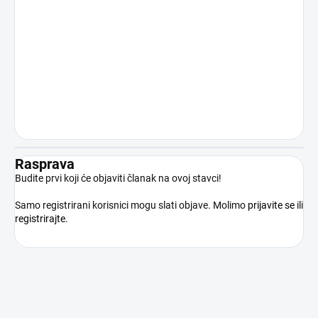
način nedopuštenom uporabom
proizvoda suprotno njegovoj namjeni.
Kupnjom proizvoda kupac potvrđuje da
je punoljetan, stručno osposobljen i da
će proizvod koristiti isključivo u skladu s
važećim pravnim propisima.
Rasprava
Budite prvi koji će objaviti članak na ovoj stavci!
Samo registrirani korisnici mogu slati objave. Molimo
prijavite se
ili
registrirajte
.