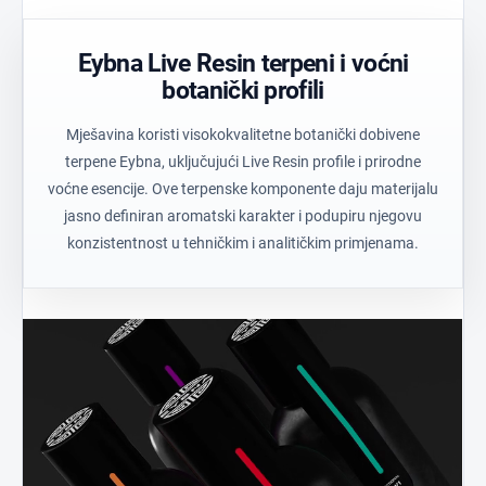
ravnotežu.
materijala.
rezultate.
Eybna Live Resin terpeni i voćni
botanički profili
Mješavina koristi visokokvalitetne botanički dobivene
terpene Eybna, uključujući Live Resin profile i prirodne
voćne esencije. Ove terpenske komponente daju materijalu
jasno definiran aromatski karakter i podupiru njegovu
konzistentnost u tehničkim i analitičkim primjenama.