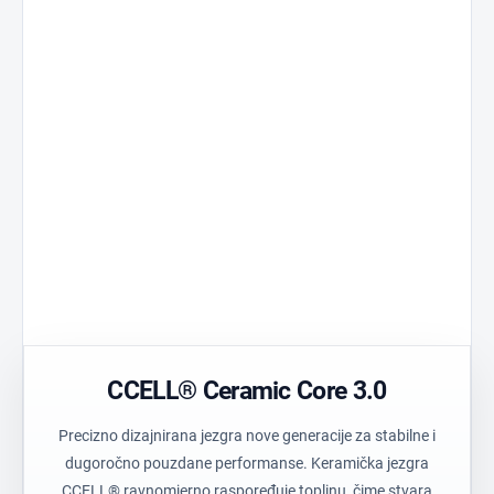
Ceramic Core 3.0
Standard 510
Jezgra razvijena za
Univerzalna
stabilne performanse.
kompatibilnost.
Tehnički polimer
Precision Air
Izdržljiv materijal
Optimizirani prot
visoke čistoće.
Postless Oil
Prozirno kući
Spremnik bez
Jednostavna viz
središnjeg stupa.
provjera boje.
CCELL® Ceramic Core 3.0
Precizno dizajnirana jezgra nove generacije za stabilne i
dugoročno pouzdane performanse. Keramička jezgra
CCELL® ravnomjerno raspoređuje toplinu, čime stvara