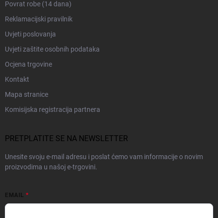
Povrat robe (14 dana)
Reklamacijski pravilnik
Uvjeti poslovanja
Uvjeti zaštite osobnih podataka
Ocjena trgovine
Kontakt
Mapa stranice
Komisijska registracija partnera
PRETPLATITE SE NA NEWSLETTER
Unesite svoju e-mail adresu i poslat ćemo vam informacije o novim
proizvodima u našoj e-trgovini.
EMAIL