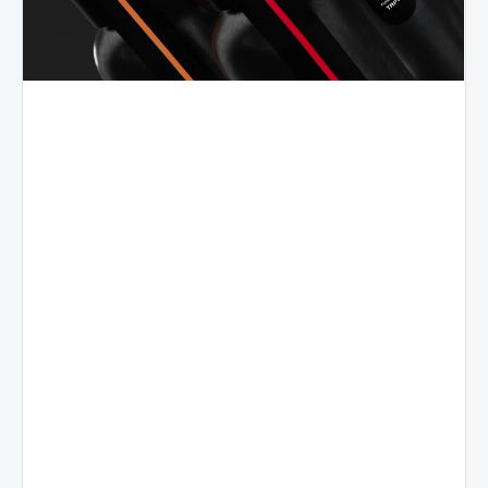
Live
Voćni
Resin
profil
Terpeni
Prirodni
Terpeni
izolirani iz
voćni