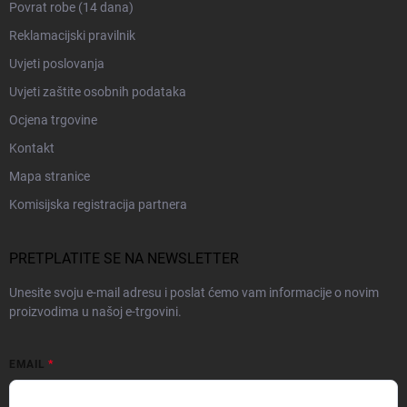
Povrat robe (14 dana)
Reklamacijski pravilnik
Uvjeti poslovanja
Uvjeti zaštite osobnih podataka
Ocjena trgovine
Kontakt
Mapa stranice
Komisijska registracija partnera
PRETPLATITE SE NA NEWSLETTER
Unesite svoju e-mail adresu i poslat ćemo vam informacije o novim
proizvodima u našoj e-trgovini.
EMAIL