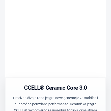
Ceramic Core 3.0
Standard 510
Jezgra razvijena za
Univerzalna
stabilne performanse.
kompatibilnost.
Tehnički polimer
Precision Air
Izdržljiv materijal
Optimizirani prot
visoke čistoće.
Postless Oil
Prozirno kući
Spremnik bez
Jednostavna viz
središnjeg stupa.
provjera boje.
CCELL® Ceramic Core 3.0
Precizno dizajnirana jezgra nove generacije za stabilne i
dugoročno pouzdane performanse. Keramička jezgra
CCELL® ravnomjerno raspoređuje toplinu, čime stvara