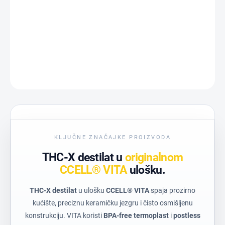
−
+
Dodaj u košaricu
DETALJNE INFORMACIJE
PITAJ
KLJUČNE ZNAČAJKE PROIZVODA
THC-X destilat u
originalnom
CCELL® VITA
ulošku.
THC-X destilat
u ulošku
CCELL® VITA
spaja prozirno
kućište, preciznu keramičku jezgru i čisto osmišljenu
konstrukciju. VITA koristi
BPA-free termoplast
i
postless