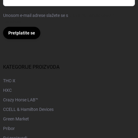
Unosom e-mail adrese slažete se s
pravilima zaštite osobnih
podataka
Pretplatite se
KATEGORIJE PROIZVODA
THC-X
HXC
Crazy Horse LAB™
CCELL & Hamilton Devices
Green Market
Pribor