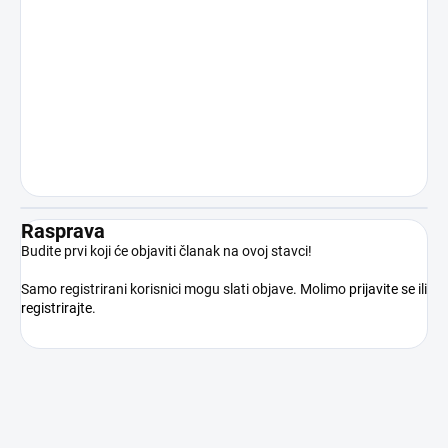
način nedopuštenom uporabom
proizvoda suprotno njegovoj namjeni.
Kupnjom proizvoda kupac potvrđuje da
je punoljetan, stručno osposobljen i da
će proizvod koristiti isključivo u skladu s
važećim pravnim propisima.
Rasprava
Budite prvi koji će objaviti članak na ovoj stavci!
Samo registrirani korisnici mogu slati objave. Molimo
prijavite se
ili
registrirajte
.