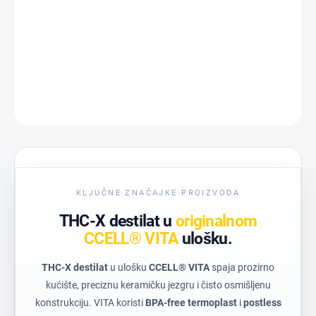
−
+
Dodaj u košaricu
DETALJNE INFORMACIJE
PITAJ
KLJUČNE ZNAČAJKE PROIZVODA
THC-X destilat u
originalnom
CCELL® VITA
ulošku.
THC-X destilat
u ulošku
CCELL® VITA
spaja prozirno
kućište, preciznu keramičku jezgru i čisto osmišljenu
konstrukciju. VITA koristi
BPA-free termoplast
i
postless