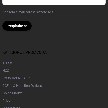
Unosom e-mail adrese slažete se s
pravilima zaštite osobnih
podataka
Pretplatite se
KATEGORIJE PROIZVODA
THC-X
HXC
Crazy Horse LAB™
CCELL & Hamilton Devices
Green Market
Pribor