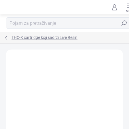
Preskoči
na
sadržaj
Pretr
THC-X cartridge koji sadrži Live Resin
Detalji ocjene
1 rating
BREND:
HHC-STORE