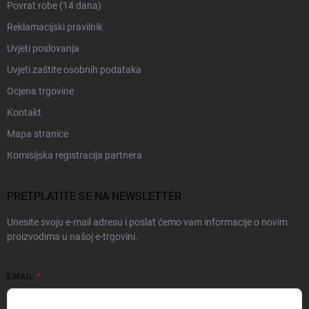
Povrat robe (14 dana)
Reklamacijski pravilnik
Uvjeti poslovanja
Uvjeti zaštite osobnih podataka
Ocjena trgovine
Kontakt
Mapa stranice
Komisijska registracija partnera
PRETPLATITE SE NA NEWSLETTER
Unesite svoju e-mail adresu i poslat ćemo vam informacije o novim
proizvodima u našoj e-trgovini.
EMAIL