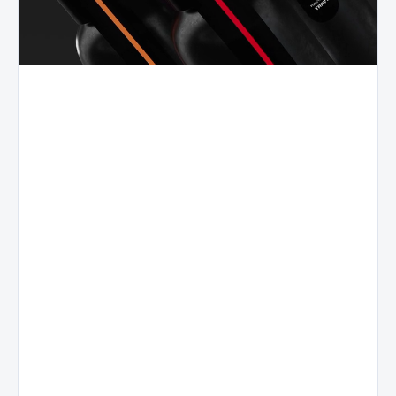
Live
Voćni
Resin
profil
Terpeni
Prirodni
Terpeni
izolirani iz
voćni