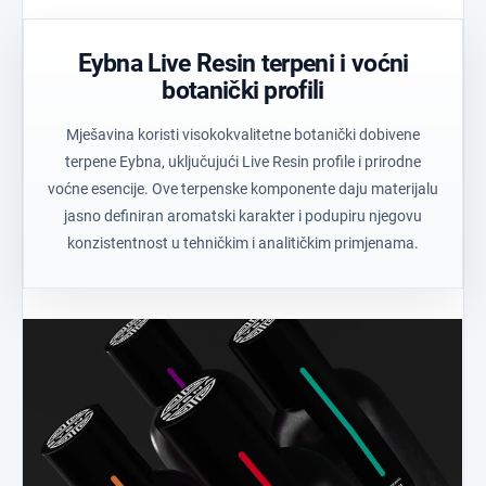
ravnotežu.
materijala.
rezultate.
Eybna Live Resin terpeni i voćni
botanički profili
Mješavina koristi visokokvalitetne botanički dobivene
terpene Eybna, uključujući Live Resin profile i prirodne
voćne esencije. Ove terpenske komponente daju materijalu
jasno definiran aromatski karakter i podupiru njegovu
konzistentnost u tehničkim i analitičkim primjenama.