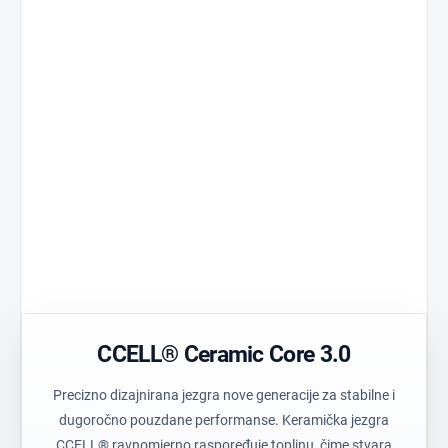
Ceramic Core 3.0
Standard 510
Jezgra razvijena za
Univerzalna
stabilne performanse.
kompatibilnost.
Tehnički polimer
Precision Air
Izdržljiv materijal
Optimizirani prot
visoke čistoće.
Postless Oil
Prozirno kući
Spremnik bez
Jednostavna viz
središnjeg stupa.
provjera boje.
CCELL® Ceramic Core 3.0
Precizno dizajnirana jezgra nove generacije za stabilne i
dugoročno pouzdane performanse. Keramička jezgra
CCELL® ravnomjerno raspoređuje toplinu, čime stvara