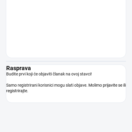
način nedopuštenom uporabom
proizvoda suprotno njegovoj namjeni.
Kupnjom proizvoda kupac potvrđuje da
je punoljetan, stručno osposobljen i da
će proizvod koristiti isključivo u skladu s
važećim pravnim propisima.
Rasprava
Budite prvi koji će objaviti članak na ovoj stavci!
Samo registrirani korisnici mogu slati objave. Molimo
prijavite se
ili
registrirajte
.