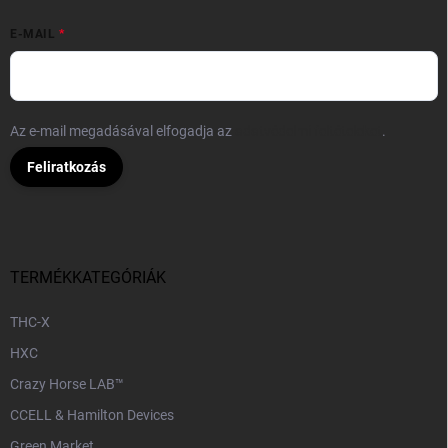
E-MAIL
Az e-mail megadásával elfogadja az
adatvédelmi feltételeket
.
Feliratkozás
TERMÉKKATEGÓRIÁK
THC-X
HXC
Crazy Horse LAB™
CCELL & Hamilton Devices
Green Market