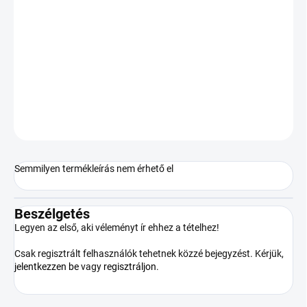
Egységár:
RAKTÁRON
(>5 DB)
SZÁLLÍTÁSI
LEHETŐSÉGEK
−
+
Hozzáadás a kosárhoz
KÉRDÉS
Semmilyen termékleírás nem érhető el
Beszélgetés
Legyen az első, aki véleményt ír ehhez a tételhez!
Csak regisztrált felhasználók tehetnek közzé bejegyzést. Kérjük,
jelentkezzen be
vagy
regisztráljon
.