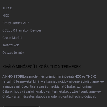
THC-X
HXC
Crazy Horse LAB™
CCELL & Hamilton Devices
Green Market
Tartozékok
Összes termék
KIVÁLÓ MINŐSÉGŰ HXC ÉS THC-X TERMÉKEK
A
HHC-STORE.cz
modern és prémium minőségű
HXC
és
THC-X
tartalmú termékeket kínál – a kannabinoidok új generációját, amelyek
a magas minőség, tisztaság és megbízható hatás szinonimái.
Célunk, hogy vásárlóinknak olyan termékeket biztosítsunk, amelyek
ötvözik a természetes alapot a modern gyártási technológiával.
Minden termékünk
laboratóriumi vizsgálaton
és