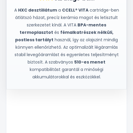
A
HXC desztillátum
a
CCELL® VITA
cartridge-ben
átlátszó házat, precíz kerámia magot és letisztult
szerkezetet kínál. A VITA
BPA-mentes
termoplasztot
és
fémalkatrészek nélküli,
postless tartályt
használ, így az olajszint mindig
könnyen ellenőrizhető. Az optimalizált légáramlás
stabil levegőáramlást és egyenletes teljesítményt
biztosít. A szabványos
510-es menet
kompatibilitást garantál a minőségi
akkumulátorokkal és eszközökkel.