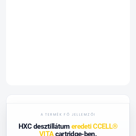
SZÁLLÍTÁSI LEHETŐSÉGEK
−
+
Hozzáadás a kosárhoz
RÉSZLETES INFORMÁCIÓ
KÉRDÉS
A TERMÉK FŐ JELLEMZŐI
HXC desztillátum
eredeti CCELL®
VITA
cartridge-ben.