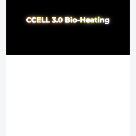
Az
A
iparág
Stomata
első
forradalmi
generációja,
Kiegyensú