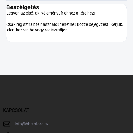
Beszélgetés
Legyen az első, aki véleményt ír ehhez a tételhez!
Csak regisztrált felhasználók tehetnek közzé bejegyzést. Kérjük,
jelentkezzen be
vagy
regisztráljon
.
L
á
b
l
é
c
KAPCSOLAT
info
@
hhc-store.cz