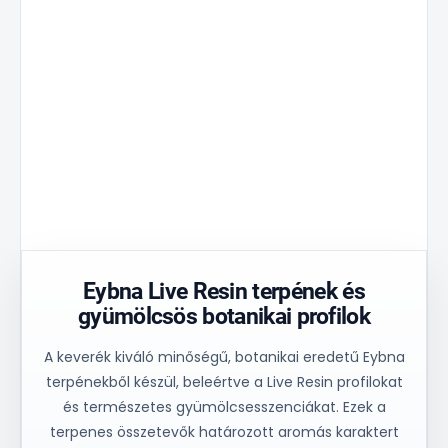
3D
a
rendszerte
kerámia
Nexus
Optimalizált
szerkezete
Film
áramlási
stabilitás
A Golden
Ez 30%-kal
és
Aperture
csökkenti a
egységes
mátrix
hőmérsékleti
folyamatszabály
ellenőrzött
csúcsot, és
a
olajáramlást
biztosítja
konzisztens
és stabil
az anyag
műszaki
egyensúlyt
egyenletes
eredmények
biztosít.
felmelegedését.
érdekében.
Eybna Live Resin terpének és
gyümölcsös botanikai profilok
A keverék kiváló minőségű, botanikai eredetű Eybna
terpénekből készül, beleértve a Live Resin profilokat
és természetes gyümölcsesszenciákat. Ezek a
terpenes összetevők határozott aromás karaktert