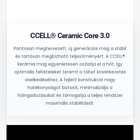
Könnyű vizuális
Tartály középső
színellenőrzés.
oszlop nélkül.
CCELL® Ceramic Core 3.0
Pontosan megtervezett, új generációs mag a stabil
és tartósan megbízható teljesítményért. A CCELL®
kerámia mag egyenletesen oszlatja el a hőt, így
optimális feltételeket teremt a töltet következetes
viselkedéséhez. A fejlett konstrukció nagy
hatékonyságot biztosít, minimalizálja a
hőingadozásokat és támogatja a teljes rendszer
maximális stabilitását.