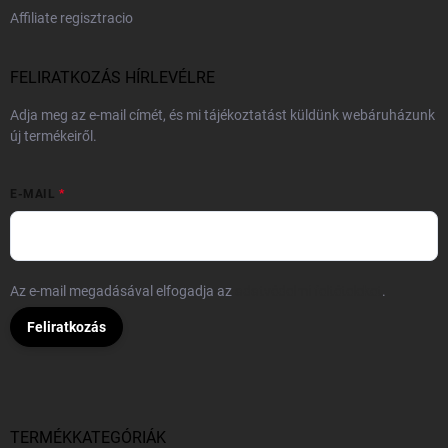
Affiliate regisztracio
FELIRATKOZÁS HÍRLEVÉLRE
Adja meg az e-mail címét, és mi tájékoztatást küldünk webáruházunk
új termékeiről.
E-MAIL
Az e-mail megadásával elfogadja az
adatvédelmi feltételeket
.
Feliratkozás
TERMÉKKATEGÓRIÁK