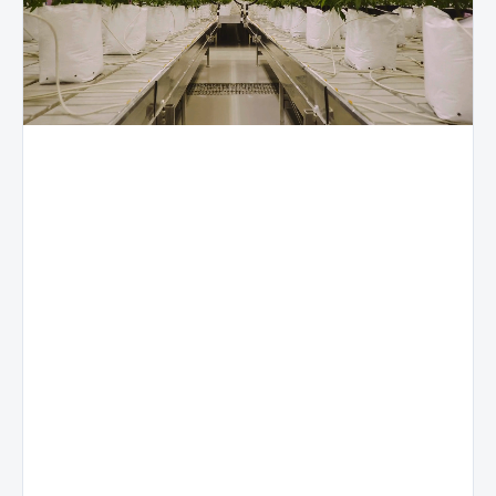
Prémium
Stabil
botszerkezet
botanikai
100%
profil
Sűrű,
kemény és
beltéri
tökéletesen
Minden
termesztés
formázott
egyes
rudak,
tétel
A virágokat
jellegzetes
kiegyensúlyozott
kizárólag
gyantaréteggel
aromakifejezést
ellenőrzött
és
és
beltéri
világoszöld
egyenletes
környezetben
árnyalattal.
minőséget