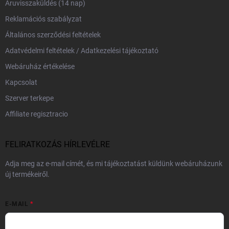
Áruvisszaküldés (14 nap)
Reklamációs szabályzat
Általános szerződési feltételek
Adatvédelmi feltételek / Adatkezelési tájékoztató
Webáruház értékelése
Kapcsolat
Szerver terkepe
Affiliate regisztracio
FELIRATKOZÁS HÍRLEVÉLRE
Adja meg az e-mail címét, és mi tájékoztatást küldünk webáruházunk
új termékeiről.
E-MAIL