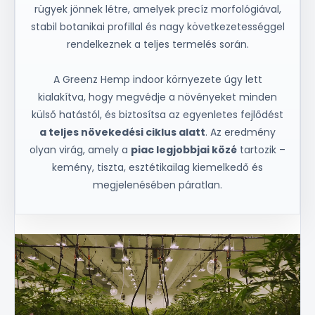
rügyek jönnek létre, amelyek precíz morfológiával,
stabil botanikai profillal és nagy következetességgel
rendelkeznek a teljes termelés során.
A Greenz Hemp indoor környezete úgy lett
kialakítva, hogy megvédje a növényeket minden
külső hatástól, és biztosítsa az egyenletes fejlődést
a teljes növekedési ciklus alatt
. Az eredmény
olyan virág, amely a
piac legjobbjai közé
tartozik –
kemény, tiszta, esztétikailag kiemelkedő és
megjelenésében páratlan.