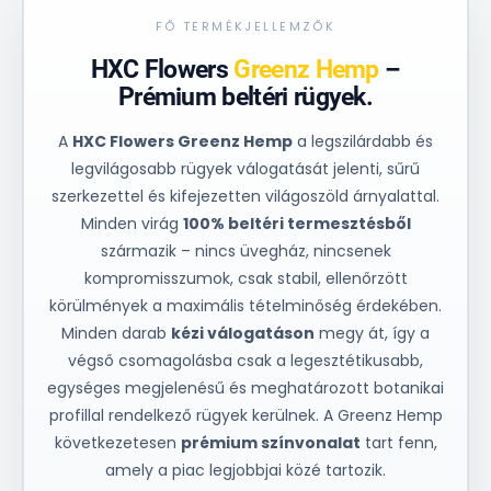
FŐ TERMÉKJELLEMZŐK
HXC Flowers
Greenz Hemp
–
Prémium beltéri rügyek.
A
HXC Flowers Greenz Hemp
a legszilárdabb és
legvilágosabb rügyek válogatását jelenti, sűrű
szerkezettel és kifejezetten világoszöld árnyalattal.
Minden virág
100% beltéri termesztésből
származik – nincs üvegház, nincsenek
kompromisszumok, csak stabil, ellenőrzött
körülmények a maximális tételminőség érdekében.
Minden darab
kézi válogatáson
megy át, így a
végső csomagolásba csak a legesztétikusabb,
egységes megjelenésű és meghatározott botanikai
profillal rendelkező rügyek kerülnek. A Greenz Hemp
következetesen
prémium színvonalat
tart fenn,
amely a piac legjobbjai közé tartozik.