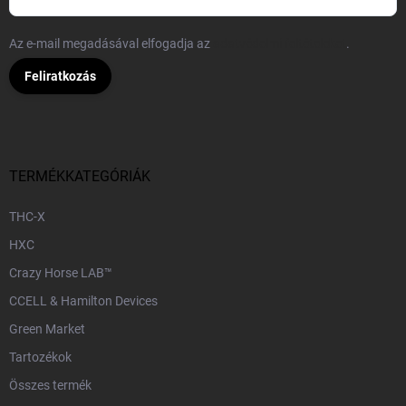
Az e-mail megadásával elfogadja az
adatvédelmi feltételeket
.
Feliratkozás
TERMÉKKATEGÓRIÁK
THC-X
HXC
Crazy Horse LAB™
CCELL & Hamilton Devices
Green Market
Tartozékok
Összes termék