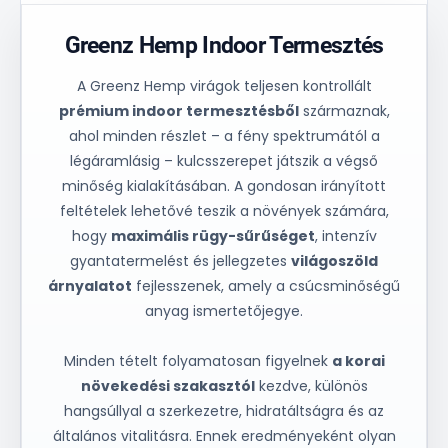
Greenz Hemp Indoor Termesztés
A Greenz Hemp virágok teljesen kontrollált
prémium indoor termesztésből
származnak,
ahol minden részlet – a fény spektrumától a
légáramlásig – kulcsszerepet játszik a végső
minőség kialakításában. A gondosan irányított
feltételek lehetővé teszik a növények számára,
hogy
maximális rügy-sűrűséget
, intenzív
gyantatermelést és jellegzetes
világoszöld
árnyalatot
fejlesszenek, amely a csúcsminőségű
anyag ismertetőjegye.
Minden tételt folyamatosan figyelnek
a korai
növekedési szakasztól
kezdve, különös
hangsúllyal a szerkezetre, hidratáltságra és az
általános vitalitásra. Ennek eredményeként olyan