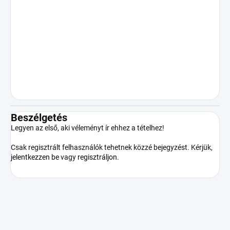
nem vállal felelősséget a termék
illegális vagy egyéb módon a
rendeltetésszerű használattal
ellentétes használatából eredő
károkért. A termék megvásárlásával a
vásárló elismeri, hogy nagykorú,
cselekvőképes és a terméket csak a
vonatkozó jogszabályoknak
megfelelően fogja használni.
Beszélgetés
Legyen az első, aki véleményt ír ehhez a tételhez!
Csak regisztrált felhasználók tehetnek közzé bejegyzést. Kérjük,
jelentkezzen be
vagy
regisztráljon
.