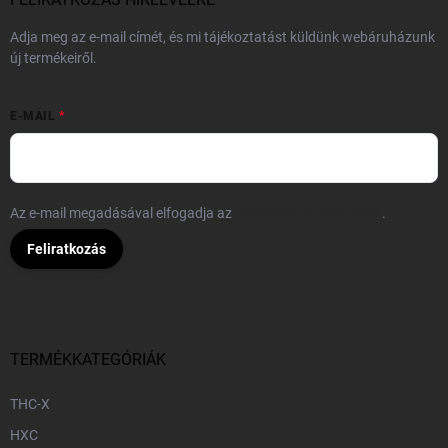
Adja meg az e-mail címét, és mi tájékoztatást küldünk webáruházunk
új termékeiről.
E-MAIL
Az e-mail megadásával elfogadja az
adatvédelmi feltételeket
.
Feliratkozás
TERMÉKKATEGÓRIÁK
THC-X
HXC