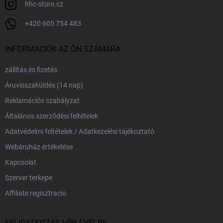
hhc-store.cz
+420 605 754 483
INFORMÁCIÓK AZ ÖN SZÁMÁRA
zállítás és fizetés
Áruvisszaküldés (14 nap)
Reklamációs szabályzat
Általános szerződési feltételek
Adatvédelmi feltételek / Adatkezelési tájékoztató
Webáruház értékelése
Kapcsolat
Szerver terkepe
Affiliate regisztracio
FELIRATKOZÁS HÍRLEVÉLRE