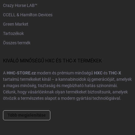
Crazy Horse LAB™
CCELL & Hamilton Devices
Green Market
Tartozékok
Összes termék
KIVÁLÓ MINŐSÉGŰ HXC ÉS THC-X TERMÉKEK
A
HHC-STORE.cz
modern és prémium minőségű
HXC
és
THC-X
tartalmú termékeket kínál – a kannabinoidok új generációját, amelyek
a magas minőség, tisztaság és megbízható hatás szinonimái.
Célunk, hogy vásárlóinknak olyan termékeket biztosítsunk, amelyek
ötvözik a természetes alapot a modern gyártási technológiával.
Minden termékünk
laboratóriumi vizsgálaton
és
Több megjelenítése
minőségellenőrzésen megy keresztül, hogy biztosítsuk a pontos
adagolást és a biztonságos összetételt. Európai beszállítókkal
dolgozunk együtt, és kizárólag
tanúsított, kiváló minőségű