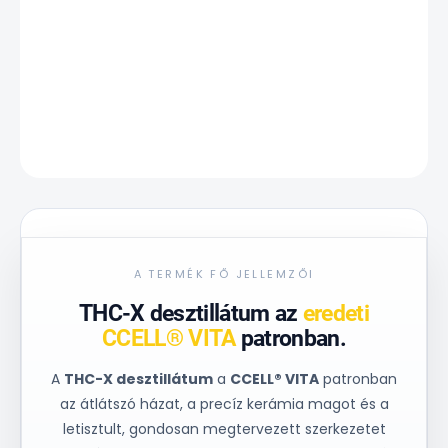
−
+
Hozzáadás a kosárhoz
RÉSZLETES INFORMÁCIÓ
KÉRDÉS
A TERMÉK FŐ JELLEMZŐI
THC-X desztillátum az
eredeti
CCELL® VITA
patronban.
A
THC-X desztillátum
a
CCELL® VITA
patronban
az átlátszó házat, a precíz kerámia magot és a
letisztult, gondosan megtervezett szerkezetet