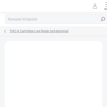
Ugrás
a
fő
tartalomhoz
Kere
THC-X Cartridge Live Resin tartalommal
Ugrás az értékeléshez
1 értékelés
MÁRKA:
HHC-STORE