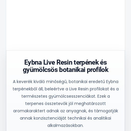
stabilitás
A Golden
Ez 30%-kal
és
Aperture
csökkenti a
egységes
mátrix
hőmérsékleti
folyamatszabály
ellenőrzött
csúcsot, és
a
olajáramlást
biztosítja
konzisztens
és stabil
az anyag
műszaki
egyensúlyt
egyenletes
eredmények
biztosít.
felmelegedését.
érdekében.
Eybna Live Resin terpének és
gyümölcsös botanikai profilok
A keverék kiváló minőségű, botanikai eredetű Eybna
terpénekből áll, beleértve a Live Resin profilokat és a
természetes gyümölcsesszenciákat. Ezek a
terpenes összetevők jól meghatározott
aromakaraktert adnak az anyagnak, és támogatják
annak konzisztenciáját technikai és analitikai
alkalmazásokban.