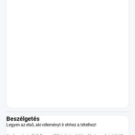
tudományos, kutatási, analitikai vagy
technikai célokra szolgál, nem
fogyasztásra, emberi testre történő
alkalmazásra, illetve egyéb belső vagy
rekreációs felhasználásra. A 18 éven
aluliaknak történő értékesítés
kifejezetten tilos. Gyermekek elől
elzárva tartandó. A gyártó/forgalmazó
nem vállal felelősséget a termék
illegális vagy egyéb módon a
rendeltetésszerű használattal
ellentétes használatából eredő
károkért. A termék megvásárlásával a
vásárló elismeri, hogy nagykorú,
cselekvőképes és a terméket csak a
vonatkozó jogszabályoknak
megfelelően fogja használni.
Beszélgetés
Legyen az első, aki véleményt ír ehhez a tételhez!