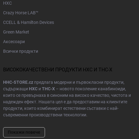
HXC
Crazy Horse LAB™
CCELL & Hamilton Devices
Green Market
Аксесоари
Всички продукти
ВИСОКОКАЧЕСТВЕНИ ПРОДУКТИ HXC И THC-X
HHC-STORE.cz
предлага модерни и първокласни продукти,
съдържащи
HXC
и
THC-X
– новото поколение канабиноиди,
които се превърнаха в синоним на високо качество, чистота и
надежден ефект. Нашата цел е да предоставим на клиентите
продукти, които комбинират естествени съставки с най-
съвременни производствени технологии.
Всеки продукт в нашия асортимент преминава през
Покажи повече
лабораторни тестове
и строг контрол на качеството, за да се