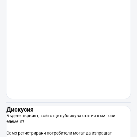
развлекателна употреба. Продажбата на
лица под 18 години е изрично забранена.
Съхранявайте на място, недостъпно за деца.
Производителят / дистрибуторът не носи
отговорност за щети, причинени от
незаконна или по друг начин недопустима
употреба на продукта в противоречие с
неговото предназначение. С покупката на
продукта купувачът потвърждава, че е
пълнолетен, компетентен и ще използва
продукта единствено в съответствие с
приложимото законодателство.
Дискусия
Бъдете първият, който ще публикува статия към този
елемент!
Само регистрирани потребители могат да изпращат