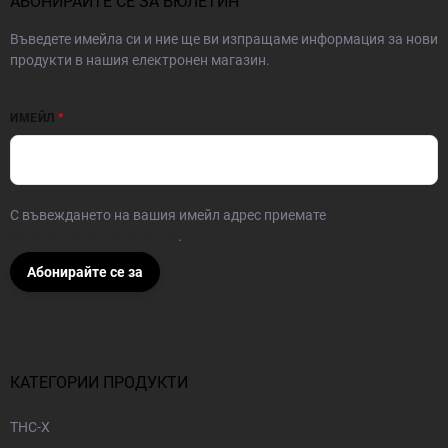
АБОНИРАЙТЕ СЕ ЗА БЮЛЕТИН
Въведете имейла си и ние ще ви изпращаме информация за нови
продукти в нашия електронен магазин.
ИМЕЙЛ
С въвеждането на вашия имейл адрес приемате
условията за
защита на личните данни
.
Абонирайте се за
КАТЕГОРИИ ПРОДУКТИ
THC-X