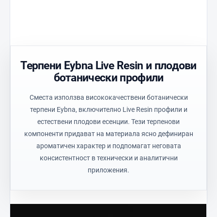
контролирано
и осигурява
на процеса
протичане
равномерно
за
на маслото
нагряване
последователни
и стабилен
на
технически
баланс.
материала.
резултати.
Терпени Eybna Live Resin и плодови
ботанически профили
Сместа използва висококачествени ботанически
терпени Eybna, включително Live Resin профили и
естествени плодови есенции. Тези терпенови
компоненти придават на материала ясно дефиниран
ароматичен характер и подпомагат неговата
консистентност в технически и аналитични
приложения.