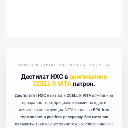
ПОДРОБНА ИНФОРМАЦИЯ
ПОПИТАЙТЕ
КЛЮЧОВИ ХАРАКТЕРИСТИКИ НА ПРОДУКТА
Дестилат HXC в
оригиналния
CCELL® VITA
патрон.
Дестилатът HXC
в патрона
CCELL® VITA
комбинира
прозрачно тяло, прецизно керамично ядро и
изчистена конструкция. VITA използва
BPA-free
термопласт
и
postless резервоар без метални
елементи
, така че състоянието на маслото винаги е