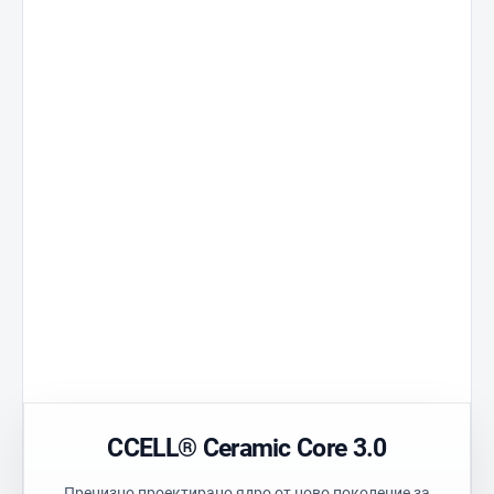
Ceramic Core 3.0
Standard 510
Ядро, разработено
Универсална
за стабилна
съвместимост.
производителност.
Технически
Precision Air
полимер
Оптимизиран
Устойчив материал
въздушен поток
с висока чистота.
Прозрачен
Postless Oil
корпус
Резервоар без
Лесен визуален
централен стълб.
контрол на цвет
CCELL® Ceramic Core 3.0
Прецизно проектирано ядро от ново поколение за