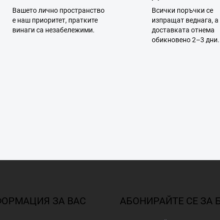
Вашето лично пространство
Всички поръчки се
е наш приоритет, пратките
изпращат веднага, а
винаги са незабележими.
доставката отнема
обикновено 2–3 дни.
ОРМАЦИЯ ЗА ВАС
АБОНИРАЙТЕ СЕ ЗА