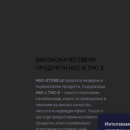
ВИСОКОКАЧЕСТВЕНИ
ПРОДУКТИ HXC И THC-X
HHC-STORE.cz
предлага модерни и
първокласни продукти, съдържащи
HXC
и
THC-X
– новото поколение
канабиноиди, които се превърнаха в
синоним на високо качество,
чистота и надежден ефект. Нашата
цел е да предоставим на клиентите
продукти, които комбинират
Използваме
естествени съставки с най-