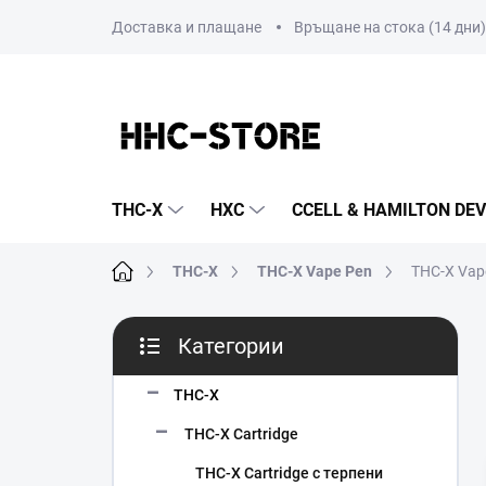
Преминаване
Доставка и плащане
Връщане на стока (14 дни)
към
съдържанието
THC-X
HXC
CCELL & HAMILTON DEV
Начало
THC-X
THC-X Vape Pen
THC-X Vap
С
Категории
т
Пропускане
р
на
а
THC-X
категориите
н
THC-X Cartridge
и
ч
THC-X Cartridge с терпени