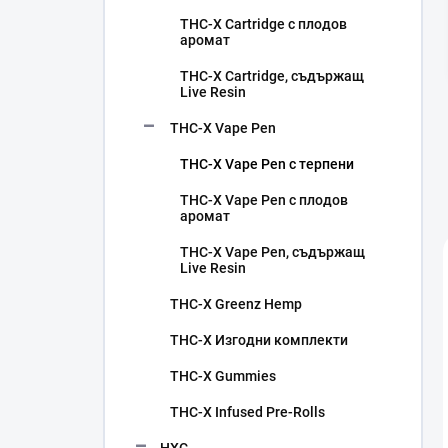
н
THC-X Cartridge с плодов
а
аромат
л
е
THC-X Cartridge, съдържащ
н
Live Resin
т
THC-X Vape Pen
а
THC-X Vape Pen с терпени
THC-X Vape Pen с плодов
аромат
THC-X Vape Pen, съдържащ
Live Resin
THC-X Greenz Hemp
THC-X Изгодни комплекти
THC-X Gummies
THC-X Infused Pre-Rolls