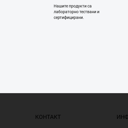
Нашите продукти са
лабораторно тествани и
сертифицирани.
Ф
у
т
е
КОНТАКТ
ИНФ
р