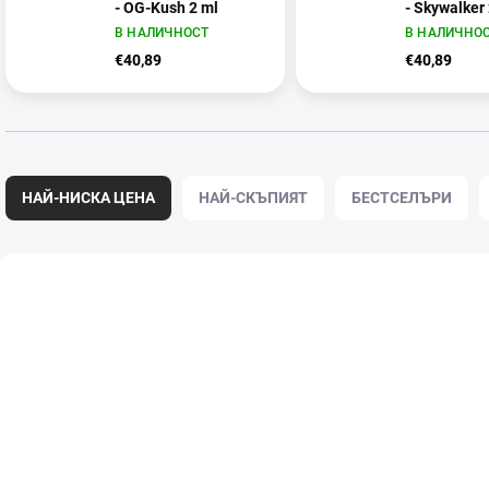
- OG-Kush 2 ml
- Skywalker
В НАЛИЧНОСТ
В НАЛИЧНО
€40,89
€40,89
С
о
НАЙ-НИСКА ЦЕНА
НАЙ-СКЪПИЯТ
БЕСТСЕЛЪРИ
р
т
и
С
р
п
а
и
н
с
е
ъ
н
к
а
н
п
а
р
п
о
р