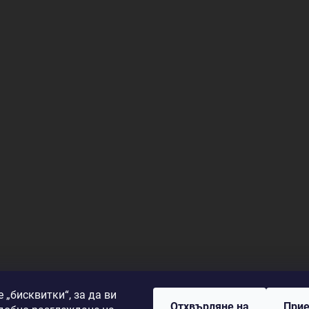
 „бисквитки“, за да ви
Отхвърляне на
Прие