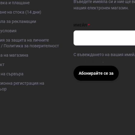
Въведете имейла си и ние ще 
вка и плащане
нашия електронен магазин.
не на стока (14 дни)
ла за рекламации
ИМЕЙЛ
условия
ия за защита на личните
 / Политика за поверителност
С въвеждането на вашия имей
а на магазина
личните данни
.
кт
Абонирайте се за
 на сървъра
ионна регистрация на
ьор