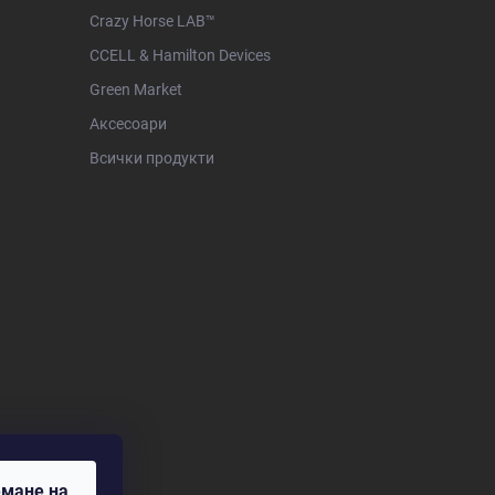
Crazy Horse LAB™
CCELL & Hamilton Devices
Green Market
Аксесоари
Всички продукти
мане на