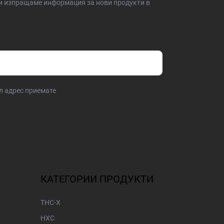
ви изпращаме информация за нови продукти в
л адрес приемате
условията за защита на
КАТЕГОРИИ ПРОДУКТИ
THC-X
HXC