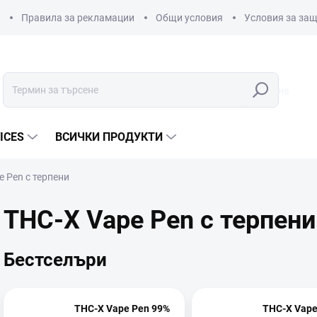
Правила за рекламации
Общи условия
Условия за защ
Търсене
ICES
ВСИЧКИ ПРОДУКТИ
e Pen с терпени
THC-X Vape Pen с терпени
Бестселъри
THC-X Vape Pen 99%
THC-X Vape