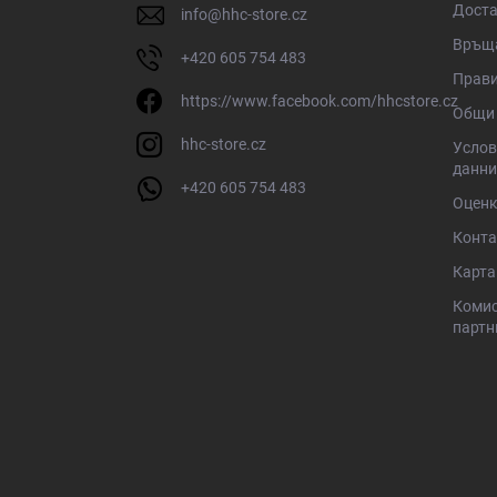
Доста
info
@
hhc-store.cz
Връща
+420 605 754 483
Прави
https://www.facebook.com/hhcstore.cz
Общи 
hhc-store.cz
Услов
данни
+420 605 754 483
Оценк
Конта
Карта
Комис
партн