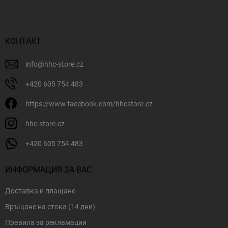
т
е
р
КОНТАКТ
info
@
hhc-store.cz
+420 605 754 483
https://www.facebook.com/hhcstore.cz
hhc-store.cz
+420 605 754 483
ИНФОРМАЦИЯ ЗА ВАС
Доставка и плащане
Връщане на стока (14 дни)
Правила за рекламации