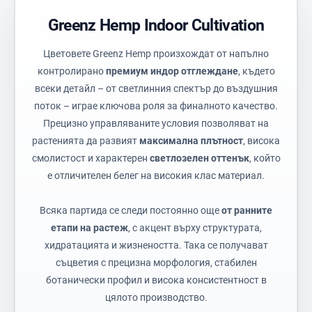
Greenz Hemp Indoor Cultivation
Цветовете Greenz Hemp произхождат от напълно
контролирано
премиум индор отглеждане
, където
всеки детайл – от светлинния спектър до въздушния
поток – играе ключова роля за финалното качество.
Прецизно управляваните условия позволяват на
растенията да развият
максимална плътност
, висока
смолистост и характерен
светлозелен оттенък
, който
е отличителен белег на високия клас материал.
Всяка партида се следи постоянно още
от ранните
етапи на растеж
, с акцент върху структурата,
хидратацията и жизнеността. Така се получават
съцветия с прецизна морфология, стабилен
ботанически профил и висока консистентност в
цялото производство.