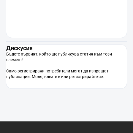
съответствие с действащите правни
разпоредби.
Дискусия
Бъдете първият, който ще публикува статия към този
елемент!
Само регистрирани потребители могат да изпращат
публикации. Моля,
влезте в
или
регистрирайте се
.
Ф
у