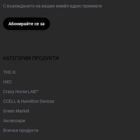
С въвеждането на вашия имейл адрес приемате
условията за
защита на личните данни
.
Абонирайте се за
КАТЕГОРИИ ПРОДУКТИ
THC-X
HXC
Crazy Horse LAB™
CCELL & Hamilton Devices
Green Market
Аксесоари
Всички продукти