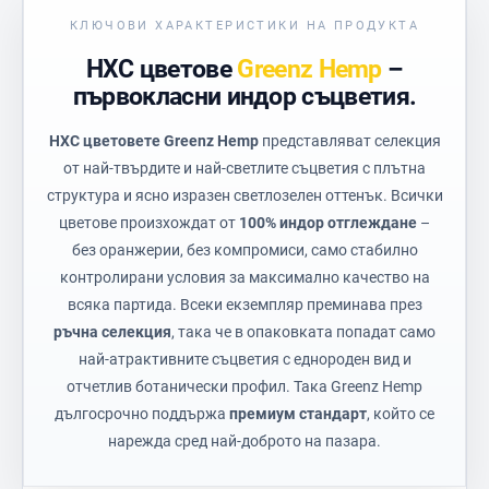
КЛЮЧОВИ ХАРАКТЕРИСТИКИ НА ПРОДУКТА
HXC цветове
Greenz Hemp
–
първокласни индор съцветия.
HXC цветовете Greenz Hemp
представляват селекция
от най-твърдите и най-светлите съцветия с плътна
структура и ясно изразен светлозелен оттенък. Всички
цветове произхождат от
100% индор отглеждане
–
без оранжерии, без компромиси, само стабилно
контролирани условия за максимално качество на
всяка партида. Всеки екземпляр преминава през
ръчна селекция
, така че в опаковката попадат само
най-атрактивните съцветия с еднороден вид и
отчетлив ботанически профил. Така Greenz Hemp
дългосрочно поддържа
премиум стандарт
, който се
нарежда сред най-доброто на пазара.