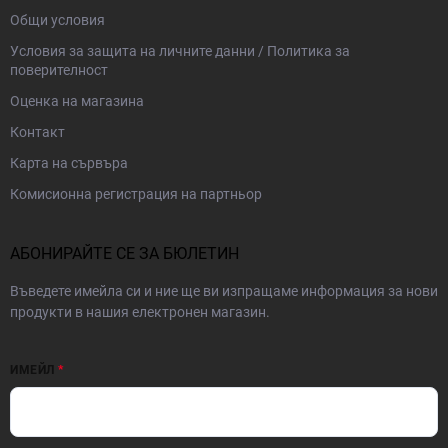
Общи условия
Условия за защита на личните данни / Политика за
поверителност
Оценка на магазина
Контакт
Карта на сървъра
Комисионна регистрация на партньор
АБОНИРАЙТЕ СЕ ЗА БЮЛЕТИН
Въведете имейла си и ние ще ви изпращаме информация за нови
продукти в нашия електронен магазин.
ИМЕЙЛ