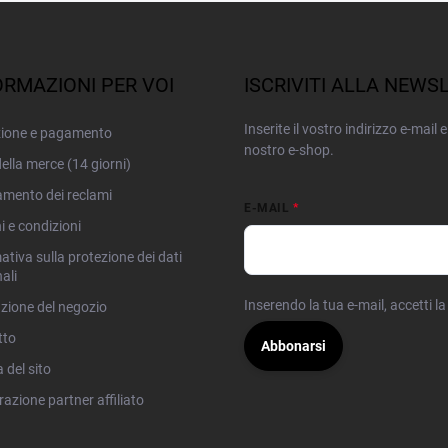
ORMAZIONI PER VOI
ISCRIVITI ALLA NEWS
Inserite il vostro indirizzo e-mail
zione e pagamento
nostro e-shop.
ella merce (14 giorni)
mento dei reclami
E-MAIL
i e condizioni
ativa sulla protezione dei dati
ali
Inserendo la tua e-mail, accetti l
zione del negozio
tto
Abbonarsi
del sito
razione partner affiliato