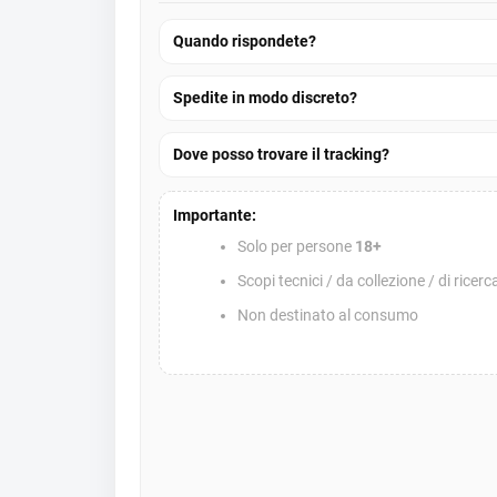
Quando rispondete?
Spedite in modo discreto?
Dove posso trovare il tracking?
Importante:
Solo per persone
18+
Scopi tecnici / da collezione / di ricerc
Non destinato al consumo