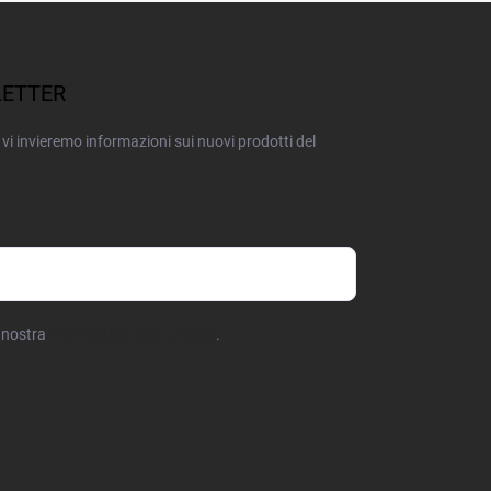
LETTER
 e vi invieremo informazioni sui nuovi prodotti del
a nostra
informativa sulla privacy
.