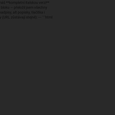
áš **kompletní italskou verzi**
 bloku — přeložil jsem všechny
nadpisy, alt popisky, tlačítka i
 (URL zůstávají stejné): --- ```html