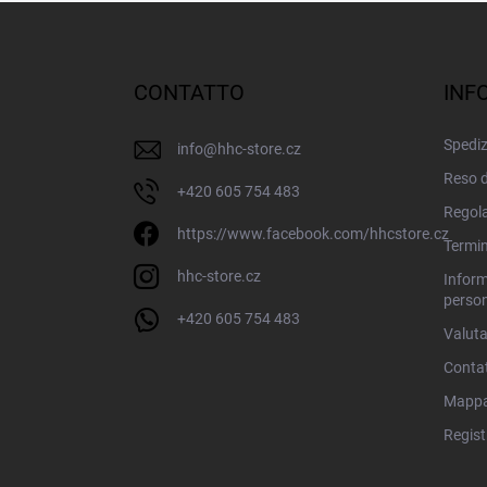
P
i
è
d
CONTATTO
INF
i
p
Spedi
info
@
hhc-store.cz
a
g
Reso d
+420 605 754 483
i
Regola
n
https://www.facebook.com/hhcstore.cz
Termin
a
hhc-store.cz
Inform
person
+420 605 754 483
Valuta
Conta
Mappa 
Regist