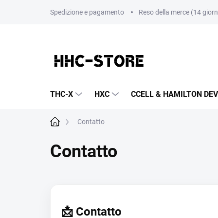
Vai
Spedizione e pagamento
Reso della merce (14 giorn
al
contenuto
THC-X
HXC
CCELL & HAMILTON DEV
Casa
Contatto
Contatto
📩 Contatto