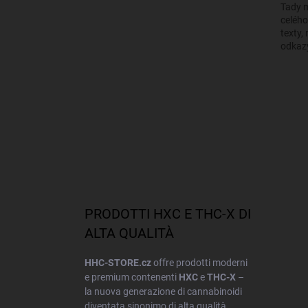
Tady m
celého
texty, 
odkazy
PRODOTTI HXC E THC-X DI
ALTA QUALITÀ
HHC-STORE.cz
offre prodotti moderni
e premium contenenti
HXC
e
THC-X
–
la nuova generazione di cannabinoidi
diventata sinonimo di alta qualità,