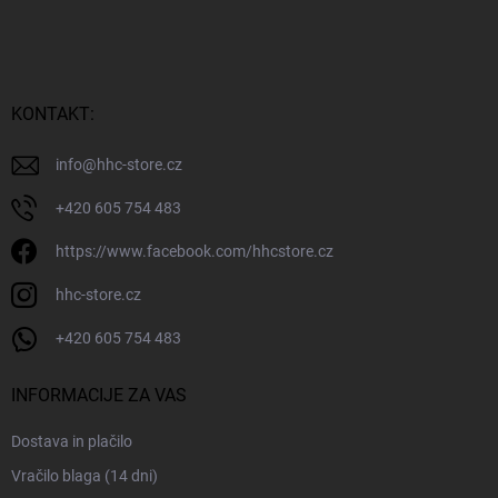
p
o
d
n
j
KONTAKT:
a
s
info
@
hhc-store.cz
t
r
+420 605 754 483
a
https://www.facebook.com/hhcstore.cz
n
hhc-store.cz
+420 605 754 483
INFORMACIJE ZA VAS
Dostava in plačilo
Vračilo blaga (14 dni)