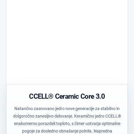
Ceramic Core 3.0
Standard 510
Jedro razvito za
Univerzalna
stabilno delovanje.
združljivost.
Tehnični polimer
Precision Air
Trpežen material z
Optimiziran preto
visoko čistostjo.
Transparentn
Postless Oil
ohišje
Rezervoar brez
Enostaven vizual
osrednjega stebra.
nadzor barve.
CCELL® Ceramic Core 3.0
Natančno zasnovano jedro nove generacije za stabilno in
dolgoročno zanesljivo delovanje. Keramično jedro CCELL®
enakomerno porazdeli toploto, s čimer ustvarja optimalne
pogoje za dosledno obnašanje polnila. Napredna