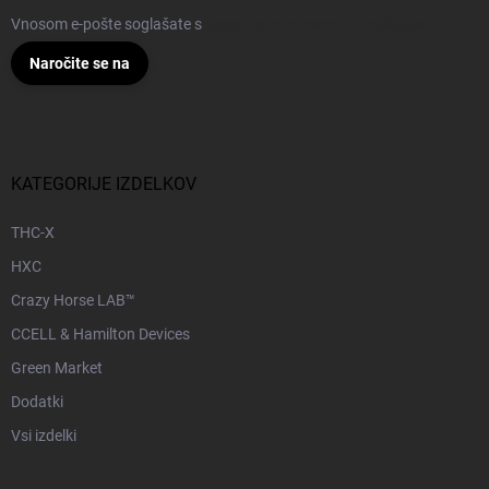
Vnosom e-pošte soglašate s
pogoji varstva osebnih podatkov
Naročite se na
KATEGORIJE IZDELKOV
THC-X
HXC
Crazy Horse LAB™
CCELL & Hamilton Devices
Green Market
Dodatki
Vsi izdelki