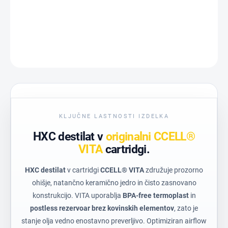
PODROBNE INFORMACIJE
VPRAŠAJTE
KLJUČNE LASTNOSTI IZDELKA
HXC destilat v
originalni CCELL®
VITA
cartridgi.
HXC destilat
v cartridgi
CCELL® VITA
združuje prozorno
ohišje, natančno keramično jedro in čisto zasnovano
konstrukcijo. VITA uporablja
BPA-free termoplast
in
postless rezervoar brez kovinskih elementov
, zato je
stanje olja vedno enostavno preverljivo. Optimiziran airflow