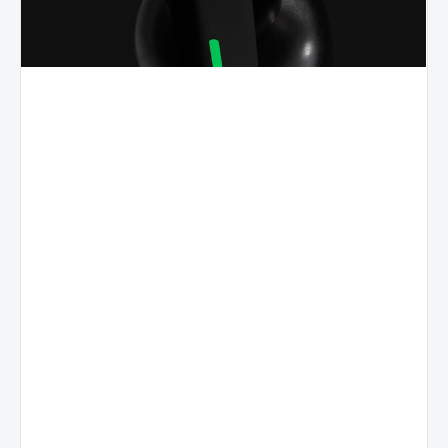
Live
Sadni
Resin
profil
Terpeni
Naravni
Terpeni
izolirani iz
sadni
sveže
izvlečki, ki