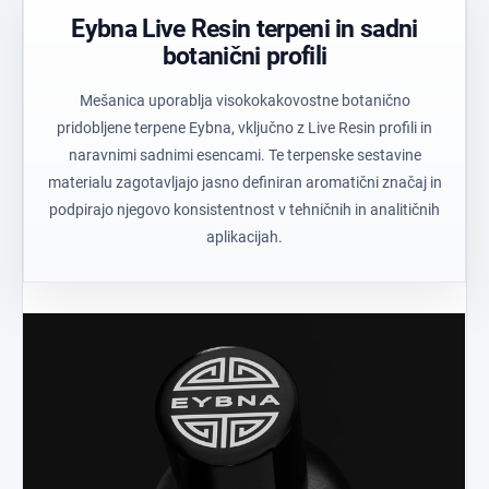
Eybna Live Resin terpeni in sadni
botanični profili
Mešanica uporablja visokokakovostne botanično
pridobljene terpene Eybna, vključno z Live Resin profili in
naravnimi sadnimi esencami. Te terpenske sestavine
materialu zagotavljajo jasno definiran aromatični značaj in
podpirajo njegovo konsistentnost v tehničnih in analitičnih
aplikacijah.