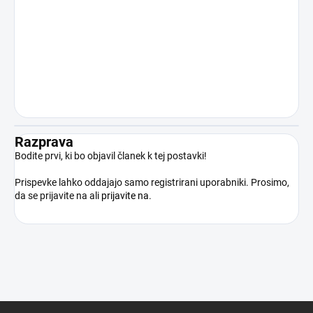
nastalo zaradi nezakonite ali drugače
nedovoljene uporabe izdelka v
nasprotju z njegovim namenom. Z
nakupom izdelka kupec potrjuje, da je
polnoleten, strokovno usposobljen in
bo izdelek uporabljal izključno v skladu z
veljavnimi pravnimi predpisi.
Razprava
Bodite prvi, ki bo objavil članek k tej postavki!
Prispevke lahko oddajajo samo registrirani uporabniki. Prosimo,
da se prijavite na
ali
prijavite na
.
S