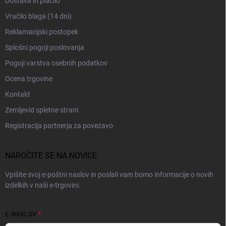
n
Dostava in plačilo
j
Vračilo blaga (14 dni)
e
Reklamacijski postopek
Splošni pogoji poslovanja
Pogoji varstva osebnih podatkov
Ocena trgovine
Kontakt
Zemljevid spletne strani
Registracija partnerja za povezavo
NAROČITE SE NA NOVICE
Vpišite svoj e-poštni naslov in poslali vam bomo informacije o novih
izdelkih v naši e-trgovini.
E-NASLOV