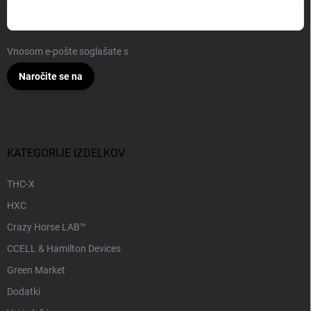
Vnosom e-pošte soglašate s
pogoji varstva osebnih podatkov
Naročite se na
KATEGORIJE IZDELKOV
THC-X
HXC
Crazy Horse LAB™
CCELL & Hamilton Devices
Green Market
Dodatki