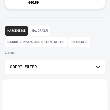
€40,89
R
a
NAJCENEJŠE
NAJDRAŽJI
z
v
NAJBOLJE PRODAJANE SPLETNE STRANI
PO ABECEDI
r
š
2
skupaj
č
a
ODPRTI FILTER
n
j
e
S
i
e
z
z
d
n
e
a
l
m