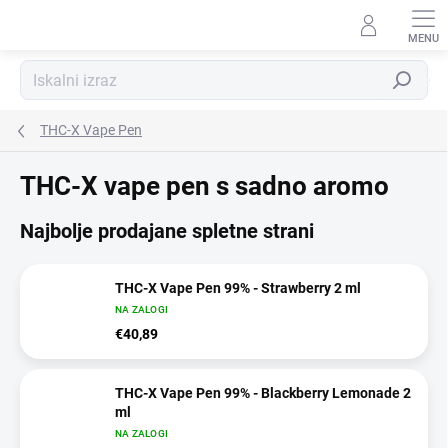
Preskoči
na
vsebino
Iskanje
THC-X Vape Pen
THC-X vape pen s sadno aromo
Najbolje prodajane spletne strani
THC-X Vape Pen 99% - Strawberry 2 ml
NA ZALOGI
€40,89
THC-X Vape Pen 99% - Blackberry Lemonade 2
ml
NA ZALOGI