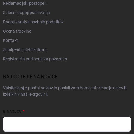
Reklamacijski postopek
Splošni pogoji poslovanja
Pogoji varstva osebnih podatkov
Ocena trgovine
Kontakt
Zemljevid spletne strani
Registracija partnerja za povezavo
NAROČITE SE NA NOVICE
Vpišite svoj e-poštni naslov in poslali vam bomo informacije o novih
izdelkih v naši e-trgovini.
E-NASLOV