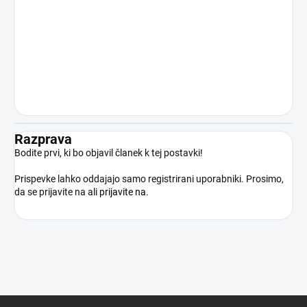
nastalo zaradi nezakonite ali drugače
nedovoljene uporabe izdelka v
nasprotju z njegovim namenom. Z
nakupom izdelka kupec potrjuje, da je
polnoleten, strokovno usposobljen in
bo izdelek uporabljal izključno v skladu z
veljavnimi pravnimi predpisi.
Razprava
Bodite prvi, ki bo objavil članek k tej postavki!
Prispevke lahko oddajajo samo registrirani uporabniki. Prosimo,
da se prijavite na
ali
prijavite na
.
S