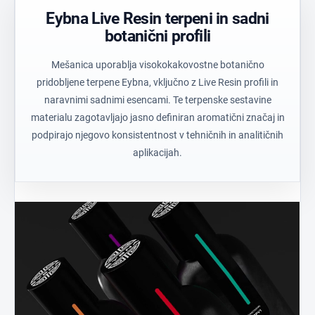
Eybna Live Resin terpeni in sadni
botanični profili
Mešanica uporablja visokokakovostne botanično
pridobljene terpene Eybna, vključno z Live Resin profili in
naravnimi sadnimi esencami. Te terpenske sestavine
materialu zagotavljajo jasno definiran aromatični značaj in
podpirajo njegovo konsistentnost v tehničnih in analitičnih
aplikacijah.