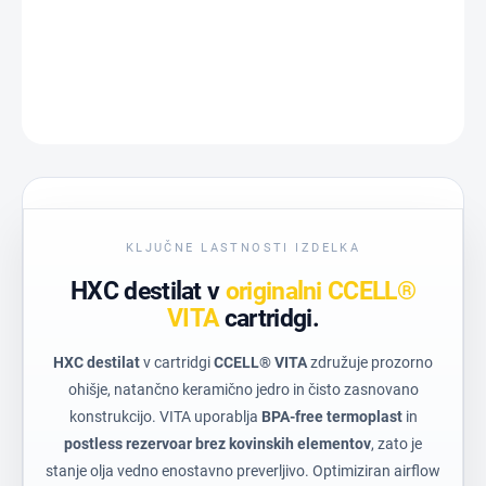
PODROBNE INFORMACIJE
VPRAŠAJTE
KLJUČNE LASTNOSTI IZDELKA
HXC destilat v
originalni CCELL®
VITA
cartridgi.
HXC destilat
v cartridgi
CCELL® VITA
združuje prozorno
ohišje, natančno keramično jedro in čisto zasnovano
konstrukcijo. VITA uporablja
BPA-free termoplast
in
postless rezervoar brez kovinskih elementov
, zato je
stanje olja vedno enostavno preverljivo. Optimiziran airflow