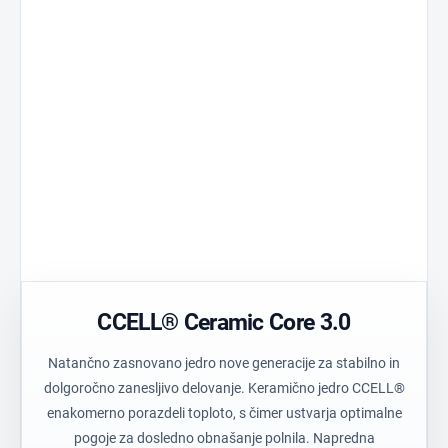
Ceramic Core 3.0
Standard 510
Jedro razvito za
Univerzalna
stabilno delovanje.
združljivost.
Tehnični polimer
Precision Air
Trpežen material z
Optimiziran preto
visoko čistostjo.
Transparentn
Postless Oil
ohišje
Rezervoar brez
Enostaven vizual
osrednjega stebra.
nadzor barve.
CCELL® Ceramic Core 3.0
Natančno zasnovano jedro nove generacije za stabilno in
dolgoročno zanesljivo delovanje. Keramično jedro CCELL®
enakomerno porazdeli toploto, s čimer ustvarja optimalne
pogoje za dosledno obnašanje polnila. Napredna