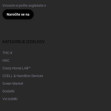
Vnosom e-pošte soglašate s
pogoji varstva osebnih podatkov
Naročite se na
KATEGORIJE IZDELKOV
THC-X
HXC
Crazy Horse LAB™
CCELL & Hamilton Devices
Green Market
Dodatki
Vsi izdelki