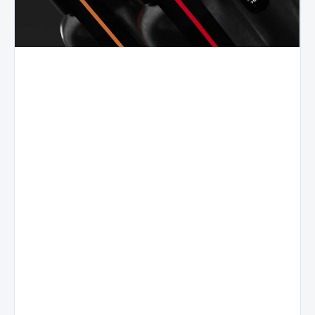
Live
Sadni
Resin
profil
Terpeni
Naravni
Terpeni
izolirani iz
sadni
sveže
izvlečki, ki