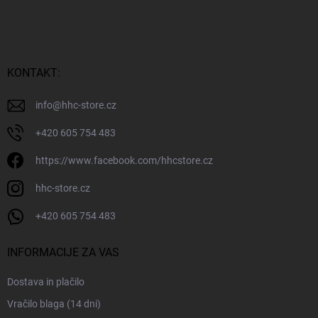
p
o
d
n
j
KONTAKT:
a
s
info
@
hhc-store.cz
t
r
+420 605 754 483
a
https://www.facebook.com/hhcstore.cz
n
hhc-store.cz
+420 605 754 483
INFORMACIJE ZA VAS
Dostava in plačilo
Vračilo blaga (14 dni)