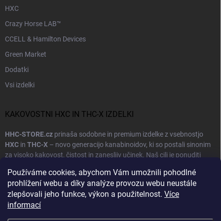
HXC
Crazy Horse LAB™
CCELL & Hamilton Devices
Green Market
Dodatki
Vsi izdelki
KAKOVOSTNI HXC IN THC-X IZDELKI
HHC-STORE.cz
prinaša sodobne in premium izdelke z vsebnostjo
HXC
in
THC-X
– novo generacijo kanabinoidov, ki so postali sinonim
za visoko kakovost, čistost in zanesljiv učinek. Naš cilj je ponuditi
strankam izdelke, ki povezujejo naravno osnovo s sodobno
Používáme cookies, abychom Vám umožnili pohodlné
tehnologijo proizvodnje.
prohlížení webu a díky analýze provozu webu neustále
zlepšovali jeho funkce, výkon a použitelnost.
Více
Vsak izdelek v naši ponudbi gre skozi
laboratorijsko testiranje
in
Prikaži več
informací
kontrolo kakovosti, da je zagotovljeno natančno odmerjanje in varna
sestava. Sodelujemo z evropskimi dobavitelji in uporabljamo samo