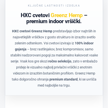
KLJUČNE LASTNOSTI IZDELKA
HXC cvetovi
Greenz Hemp
–
premium indoor vršički.
HXC cvetovi Greenz Hemp
predstavljajo izbor najtrših in
najsvetlejših vršičkov z gosto strukturo in izrazito svetlo
zelenim odtenkom. Vsi cvetovi izvirajo iz
100% indoor
gojenja
– brez rastlinjakov, brez kompromisov, samo
stabilni nadzorovani pogoji za maksimalno kakovost vsake
serije. Vsak kos gre skozi
ročno selekcijo
, zato v embalažo
pridejo le vizualno najbolj privlačni vršički z enotnim
videzom in izrazitim botaničnim profilom. Greenz Hemp
tako dolgoročno ohranja
premium standard
, ki se uvršča
med najboljše na trgu.