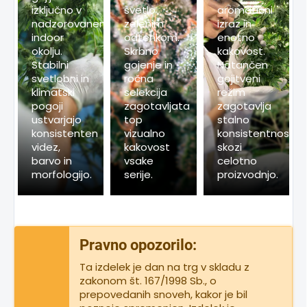
izključno v
svetlo
aromatični
nadzorovanem
zelenim
izraz in
indoor
odtenkom.
enotno
okolju.
Skrbno
kakovost.
Stabilni
gojenje in
Natančen
svetlobni in
ročna
gojitveni
klimatski
selekcija
režim
pogoji
zagotavljata
zagotavlja
ustvarjajo
top
stalno
konsistenten
vizualno
konsistentnost
videz,
kakovost
skozi
barvo in
vsake
celotno
morfologijo.
serije.
proizvodnjo.
Pravno opozorilo:
Ta izdelek je dan na trg v skladu z
zakonom št. 167/1998 Sb., o
prepovedanih snoveh, kakor je bil