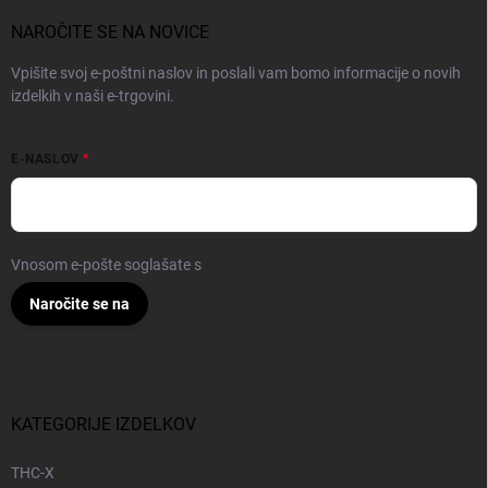
NAROČITE SE NA NOVICE
Vpišite svoj e-poštni naslov in poslali vam bomo informacije o novih
izdelkih v naši e-trgovini.
E-NASLOV
Vnosom e-pošte soglašate s
pogoji varstva osebnih podatkov
Naročite se na
KATEGORIJE IZDELKOV
THC-X