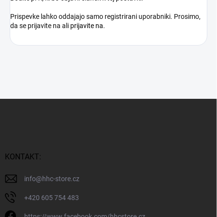
Prispevke lahko oddajajo samo registrirani uporabniki. Prosimo,
da se prijavite na
ali
prijavite na
.
S
p
o
d
n
j
KONTAKT:
a
s
info
@
hhc-store.cz
t
r
+420 605 754 483
a
https://www.facebook.com/hhcstore.cz