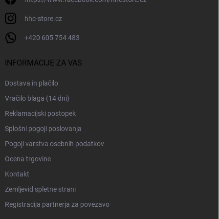
n
hhc-store.cz
+420 605 754 483
INFORMACIJE ZA VAS
Dostava in plačilo
Vračilo blaga (14 dni)
Reklamacijski postopek
Splošni pogoji poslovanja
Pogoji varstva osebnih podatkov
Ocena trgovine
Kontakt
Zemljevid spletne strani
Registracija partnerja za povezavo