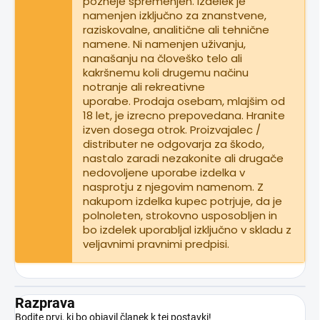
pozneje spremenjen. Izdelek je
namenjen izključno za znanstvene,
raziskovalne, analitične ali tehnične
namene. Ni namenjen uživanju,
nanašanju na človeško telo ali
kakršnemu koli drugemu načinu
notranje ali rekreativne
uporabe. Prodaja osebam, mlajšim od
18 let, je izrecno prepovedana. Hranite
izven dosega otrok. Proizvajalec /
distributer ne odgovarja za škodo,
nastalo zaradi nezakonite ali drugače
nedovoljene uporabe izdelka v
nasprotju z njegovim namenom. Z
nakupom izdelka kupec potrjuje, da je
polnoleten, strokovno usposobljen in
bo izdelek uporabljal izključno v skladu z
veljavnimi pravnimi predpisi.
Razprava
Bodite prvi, ki bo objavil članek k tej postavki!