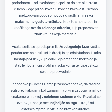
podrobnost – od svetlobnega spektra do pretoka zraka –
ključno vlogo pri oblikovanju končne kakovosti. Skrbno
nadzorovani pogoji omogočajo rastlinam razvoj
maksimalne gostote vršičkov
, izrazite smolnatosti in
značilnega
svetlo zelenega odtenka
, ki je prepoznaven
znak vrhunskega materiala.
Vsaka serija se sproti spremlja že
od zgodnje faze rasti
, s
poudarkom na strukturi, hidraciji in splošni vitalnosti. Tako
nastajajo vršički, ki jih odlikujejo natančna morfologija,
stabilen botanični profil in visoka konsistentnost skozi
celotno proizvodnjo.
Indoor okolje Greenz Hemp je zasnovano tako, da rastline
ščiti pred kakršnimi koli zunanjimi vplivi in zagotavlja njihov
enakomeren razvoj
v celotnem rastnem ciklu
. Rezultat so
cvetovi, ki sodijo med
najboljše na trgu
– trdi, čisti,
estetsko izjemni in vizualno brez konkurence.