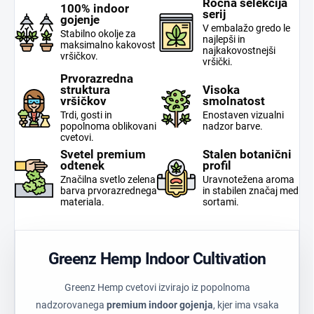
Ročna selekcija
100% indoor
serij
gojenje
V embalažo gredo le
Stabilno okolje za
najlepši in
maksimalno kakovost
najkakovostnejši
vršičkov.
vršički.
Prvorazredna
struktura
Visoka
vršičkov
smolnatost
Trdi, gosti in
Enostaven vizualni
popolnoma oblikovani
nadzor barve.
cvetovi.
Svetel premium
Stalen botanični
odtenek
profil
Značilna svetlo zelena
Uravnotežena aroma
barva prvorazrednega
in stabilen značaj med
materiala.
sortami.
Greenz Hemp Indoor Cultivation
Greenz Hemp cvetovi izvirajo iz popolnoma
nadzorovanega
premium indoor gojenja
, kjer ima vsaka