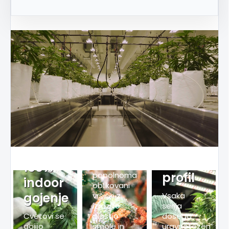
Premium
struktura
vršičkov
Stabilen
Gosti, trdi
botanični
100%
in
profil
popolnoma
indoor
oblikovani
gojenje
vršički z
Vsaka
izrazito
serija
Cvetovi se
plastjo
dosega
gojijo
smole in
uravnotežen