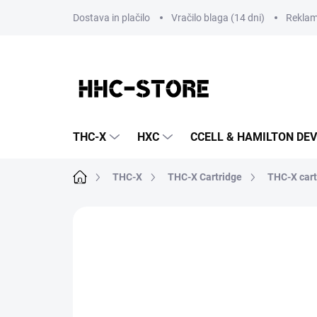
Preskoči
Dostava in plačilo
Vračilo blaga (14 dni)
Reklam
na
vsebino
THC-X
HXC
CCELL & HAMILTON DEV
Domača
THC-X
THC-X Cartridge
THC-X cart
stran
1 rating
Podrobnosti o ocenjevanju
BLAGO