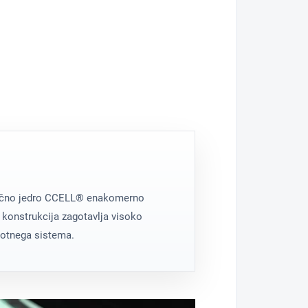
jivost.
flow
k.
 ohišje
i nadzor barve.
amično jedro CCELL® enakomerno
 konstrukcija zagotavlja visoko
lotnega sistema.