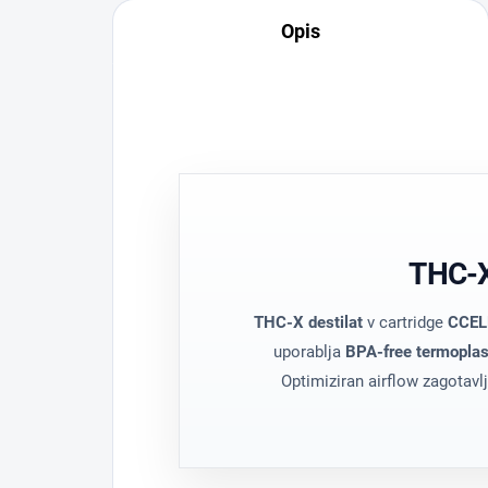
Opis
THC-X
THC-X destilat
v cartridge
CCEL
uporablja
BPA-free termoplas
Optimiziran airflow zagotavl