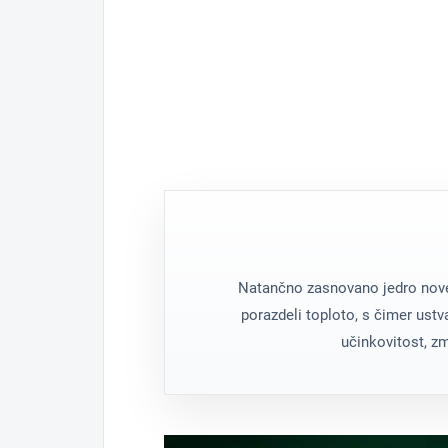
Jedro razvito za stabilno d
Tehnični polimer
Trpežen material z visoko či
Postless Oil
Rezervoar brez osrednjega 
Natančno zasnovano jedro nove
porazdeli toploto, s čimer ust
učinkovitost, z