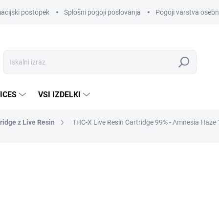
acijski postopek
Splošni pogoji poslovanja
Pogoji varstva oseb
Iskanje
ICES
VSI IZDELKI
ridge z Live Resin
THC-X Live Resin Cartridge 99% - Amnesia Haze 
VNA ZNAMKA:
HHC-STORE
€28,50
/ kos
€23,55 brez DDV
Cena
NA ZALOGI
mere: