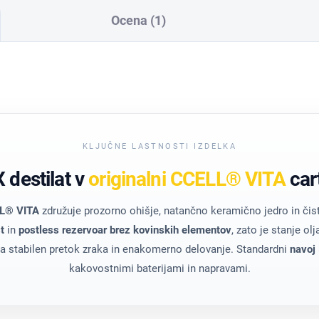
Ocena (1)
KLJUČNE LASTNOSTI IZDELKA
 destilat v
originalni CCELL® VITA
car
L® VITA
združuje prozorno ohišje, natančno keramično jedro in či
t
in
postless rezervoar brez kovinskih elementov
, zato je stanje ol
ja stabilen pretok zraka in enakomerno delovanje. Standardni
navoj
kakovostnimi baterijami in napravami.