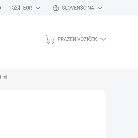
EUR
SLOVENŠČINA
nih podatkov
Ocena trgovine
Kontakt
Zemljevid spletne stran
PRAZEN VOZIČEK
NAKUPOVALNI
VOZIČEK
1 ml