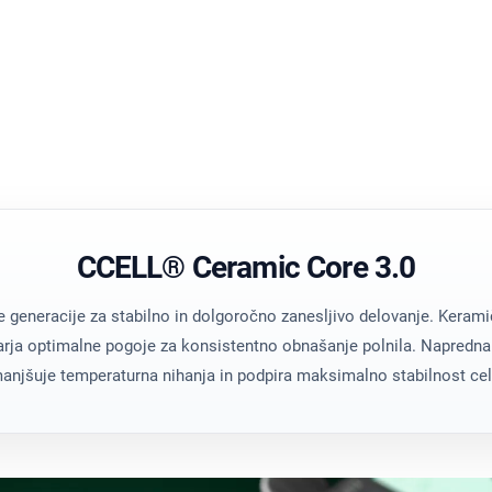
elovanje.
Univerzalna združl
Precision Air
stostjo.
Optimiziran preto
Transparentno
stebra.
Enostaven vizualn
CCELL® Ceramic Core 3.0
 generacije za stabilno in dolgoročno zanesljivo delovanje. Ker
varja optimalne pogoje za konsistentno obnašanje polnila. Napredna
manjšuje temperaturna nihanja in podpira maksimalno stabilnost ce