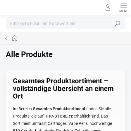
Zum
Inhalt
springen
Suchen
Startseite
Alle Produkte
Gesamtes Produktsortiment –
vollständige Übersicht an einem
Ort
Im Bereich
Gesamtes Produktsortiment
finden Sie alle
Produkte, die auf
HHC-STORE.cz
erhältlich sind. Das
Sortiment umfasst Cartridges, Vape Pens, hochwertige
510-Geräte, botanische Produkte, Zubehör sowie