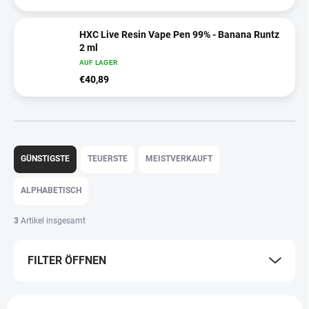
HXC Live Resin Vape Pen 99% - Banana Runtz
2 ml
AUF LAGER
€40,89
P
r
GÜNSTIGSTE
TEUERSTE
MEISTVERKAUFT
o
d
ALPHABETISCH
u
k
3
Artikel insgesamt
t
s
FILTER ÖFFNEN
o
r
t
L
i