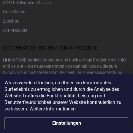
CCELL & Hamilton Devices
Green Market
Zubehör
Alle Produkte
HOCHWERTIGE HXC- UND THC-X-PRODUKTE
HHC-STORE.cz
bietet moderne und hochwertige Produkte mit
HXC
und
THC-X
– die neue Generation von Cannabinoiden, die zum
Synonym für höchste Qualität, Reinheit und zuverlässige Wirkung
geworden sind. Unser Ziel ist es, unseren Kunden Produkte
Wir verwenden Cookies, um Ihnen ein komfortables
anzubieten, die natürliche Grundlagen mit modernster
Surferlebnis zu ermöglichen und durch die Analyse des
Produktionstechnologie verbinden.
Website-Traffics die Funktionalität, Leistung und
Benutzerfreundlichkeit unserer Website kontinuierlich zu
Jedes Produkt in unserem Sortiment wird einer
Laborprüfung
und
Mehr anzeigen
verbessern.
Weitere Informationen
Qualitätskontrolle unterzogen, um eine präzise Dosierung und sichere
Zusammensetzung zu gewährleisten. Wir arbeiten mit europäischen
Lieferanten zusammen und verwenden ausschließlich
zertifizierte
Einstellungen
Rohstoffe
höchster Reinheit. So können Sie sicher sein, ein echtes