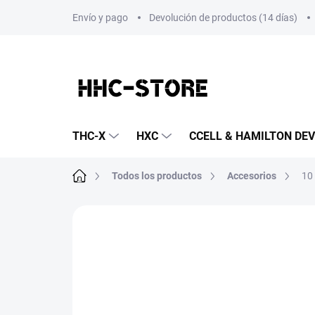
Ir
Envío y pago
Devolución de productos (14 días)
al
contenido
THC-X
HXC
CCELL & HAMILTON DEV
Inicio
Todos los productos
Accesorios
10
Sin calificar
Detalles de la clasificación