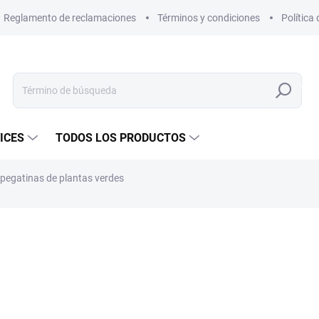
Reglamento de reclamaciones
Términos y condiciones
Política
Buscar
en
ICES
TODOS LOS PRODUCTOS
 pegatinas de plantas verdes
€2,02
/ pieza
€1,67 sin IVA
Precio
EN STOCK
(>5 PIEZA)
de
la
OPCIONES DE ENTREGA