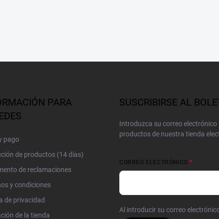
ORMACIÓN PARA
SUSCRIBIRSE AL BOLE
EDES
Introduzca su correo electrónico
productos de nuestra tienda elec
y pago
ción de productos (14 días)
CORREO ELECTRÓNICO
mento de reclamaciones
os y condiciones
ca de privacidad
Al introducir su correo electróni
ción de la tienda