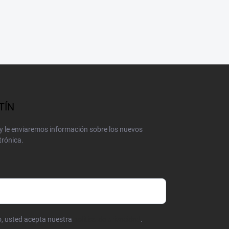
TÍN
 y le enviaremos información sobre los nuevos
trónica.
co, usted acepta nuestra
política de privacidad
.