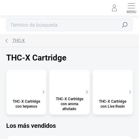
Ir
al
contenido
Buscar
en
THC-X
THC-X Cartridge
THC-X Cartridge
THC-X Cartridge
THC-X Cartridge
con aroma
con terpenos
con Live Resin
afrutado
Los más vendidos