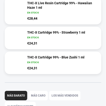
THC-X Live Resin Cartridge 99% - Hawaiian
Haze 1 ml
EN STOCK
€28,44
THC-X Cartridge 99% - Strawberry 1 ml
EN STOCK
€24,31
THC-X Cartridge 99% - Blue Zushi 1 ml
EN STOCK
€24,31
C
l
MÁS BARATO
MÁS CARO
LOS MÁS VENDIDOS
a
s