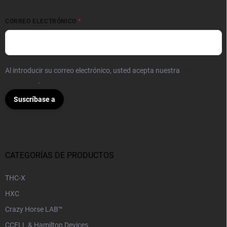
CORREO ELECTRÓNICO
Al introducir su correo electrónico, usted acepta nuestra
política de
privacidad
.
Suscríbase a
CATEGORÍAS DE PRODUCTOS
THC-X
HXC
Crazy Horse LAB™
CCELL & Hamilton Devices