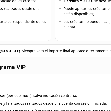
cálculo de los créditos)
1 crédito = 0,10 €
de descue
os realizados desde una
Puede aplicar los créditos en
están disponibles).
parte correspondiente de los
Los créditos no pueden canje
cuenta.
(40 × 0,10 €). Siempre verá el importe final aplicado directamente e
ograma VIP
es (período móvil), salvo indicación contraria.
 y finalizados realizados desde una cuenta con sesión iniciada.
as y los artículos explícitamente excluidos (por ejemplo, tarjetas re