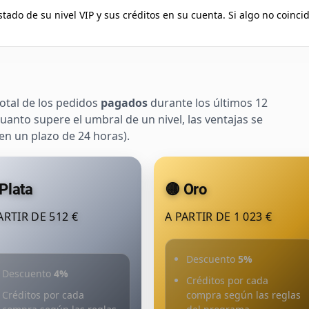
do de su nivel VIP y sus créditos en su cuenta. Si algo no coincid
total de los pedidos
pagados
durante los últimos 12
uanto supere el umbral de un nivel, las ventajas se
n un plazo de 24 horas).
Plata
🟡 Oro
ARTIR DE 512 €
A PARTIR DE 1 023 €
Descuento
5%
Descuento
4%
Créditos por cada
Créditos por cada
compra según las reglas