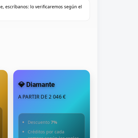
e, escríbanos: lo verificaremos según el
💎 Diamante
A PARTIR DE 2 046 €
Descuento
7%
Créditos por cada