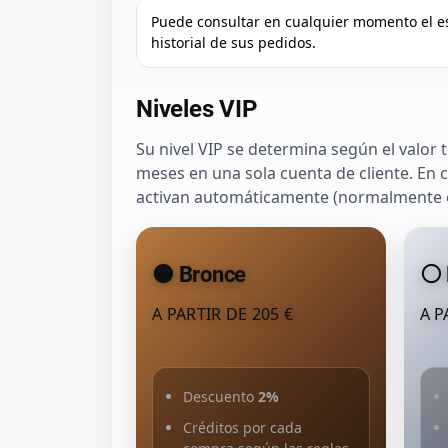
Puede consultar en cualquier momento el esta
historial de sus pedidos.
Niveles VIP
Su nivel VIP se determina según el valor 
meses en una sola cuenta de cliente. En c
activan automáticamente (normalmente e
🟤 Bronce
⚪ 
A PARTIR DE 205 €
A P
Descuento
2%
Créditos por cada