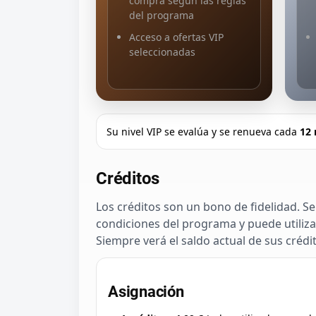
compra según las reglas
del programa
Acceso a ofertas VIP
seleccionadas
Su nivel VIP se evalúa y se renueva cada
12
Créditos
Los créditos son un bono de fidelidad. 
condiciones del programa y puede utili
Siempre verá el saldo actual de sus crédi
Asignación