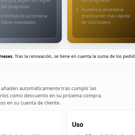
compra según las reglas
del programa
del programa
Asistencia prioritaria
Información prioritaria
(tramitación más rápida
sobre novedades
de solicitudes)
 meses
. Tras la renovación, se tiene en cuenta la suma de los ped
Se añaden automáticamente tras cumplir las
zarlos como descuento en su próxima compra.
tos en su cuenta de cliente.
Uso