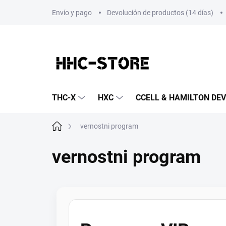
Ir
Envío y pago
Devolución de productos (14 días)
al
contenido
THC-X
HXC
CCELL & HAMILTON DEV
Inicio
vernostni program
vernostni program