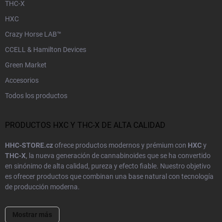
THC-X
HXC
Crazy Horse LAB™
CCELL & Hamilton Devices
Green Market
Accesorios
Todos los productos
PRODUCTOS HXC Y THC-X DE ALTA CALIDAD
HHC-STORE.cz
ofrece productos modernos y prémium con
HXC
y
THC-X
, la nueva generación de cannabinoides que se ha convertido
en sinónimo de alta calidad, pureza y efecto fiable. Nuestro objetivo
es ofrecer productos que combinan una base natural con tecnología
de producción moderna.
Cada producto de nuestro catálogo pasa por
pruebas de laboratorio
Mostrar más
y controles de calidad para garantizar una dosificación precisa y una