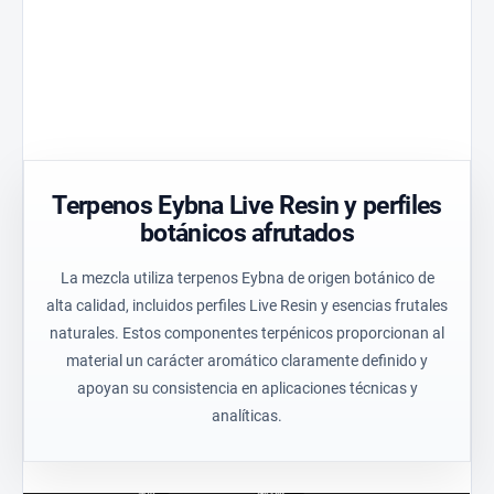
Golden
optimizada y
Aperture
Reduce el
control
garantiza un
pico térmico
uniforme del
flujo de
un 30 % y
proceso
aceite
garantiza un
para
controlado y
calentamiento
resultados
un equilibrio
uniforme del
técnicos
estable.
material.
coherentes.
Terpenos Eybna Live Resin y perfiles
botánicos afrutados
La mezcla utiliza terpenos Eybna de origen botánico de
alta calidad, incluidos perfiles Live Resin y esencias frutales
naturales. Estos componentes terpénicos proporcionan al
material un carácter aromático claramente definido y
apoyan su consistencia en aplicaciones técnicas y
analíticas.