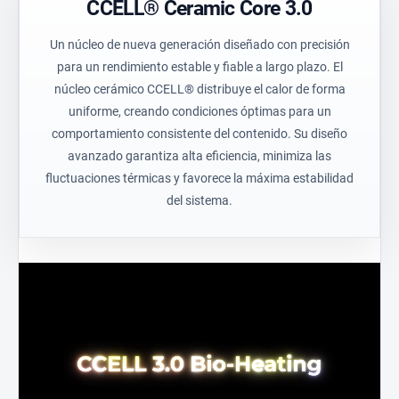
CCELL® Ceramic Core 3.0
Un núcleo de nueva generación diseñado con precisión
para un rendimiento estable y fiable a largo plazo. El
núcleo cerámico CCELL® distribuye el calor de forma
uniforme, creando condiciones óptimas para un
comportamiento consistente del contenido. Su diseño
avanzado garantiza alta eficiencia, minimiza las
fluctuaciones térmicas y favorece la máxima estabilidad
del sistema.