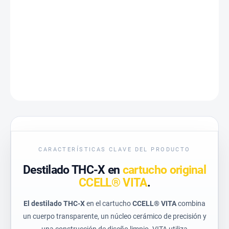
ENTREGA
medida:
−
+
Añadir a la cesta
INFORMACIÓN DETALLADA
CONSULTE
CARACTERÍSTICAS CLAVE DEL PRODUCTO
Destilado THC-X en
cartucho original
CCELL® VITA
.
El destilado THC-X
en el cartucho
CCELL® VITA
combina
un cuerpo transparente, un núcleo cerámico de precisión y