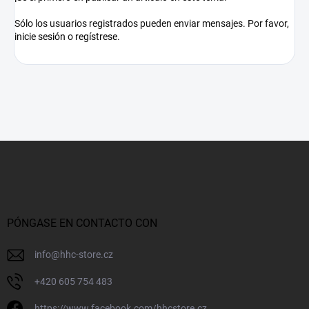
Sólo los usuarios registrados pueden enviar mensajes. Por favor,
inicie sesión
o
regístrese
.
P
i
e
d
e
p
PÓNGASE EN CONTACTO CON
á
g
info
@
hhc-store.cz
i
n
+420 605 754 483
a
https://www.facebook.com/hhcstore.cz