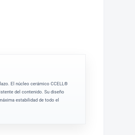
flow
mizado.
parente
illo del color.
 plazo. El núcleo cerámico CCELL®
stente del contenido. Su diseño
 máxima estabilidad de todo el