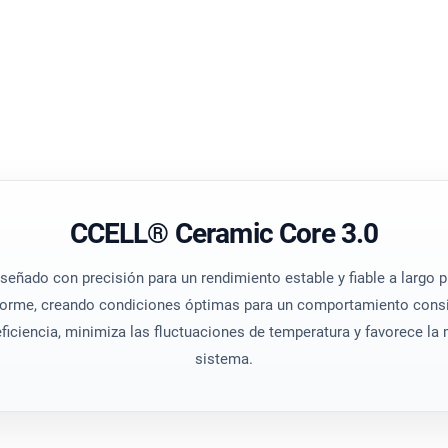
Precision Air
pureza.
Flujo de aire opti
Carcasa trans
al.
Control visual senc
CCELL® Ceramic Core 3.0
señado con precisión para un rendimiento estable y fiable a largo
niforme, creando condiciones óptimas para un comportamiento consi
ficiencia, minimiza las fluctuaciones de temperatura y favorece la
sistema.