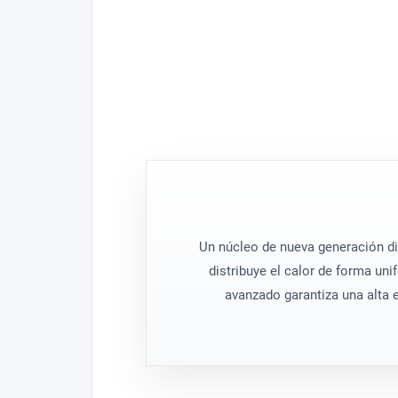
Polímero técnico
Material resistente de alta 
Postless Oil
Depósito sin columna centr
Un núcleo de nueva generación di
distribuye el calor de forma u
avanzado garantiza una alta e