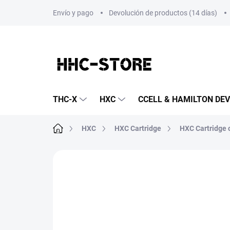
Ir
Envío y pago
Devolución de productos (14 días)
al
contenido
THC-X
HXC
CCELL & HAMILTON DEV
Inicio
HXC
HXC Cartridge
HXC Cartridge 
Sin calificar
Detalles de la clasificación