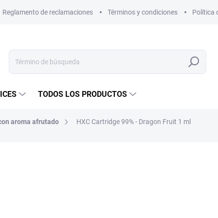
Reglamento de reclamaciones
Términos y condiciones
Política
Buscar
en
ICES
TODOS LOS PRODUCTOS
con aroma afrutado
HXC Cartridge 99% - Dragon Fruit 1 ml
€24,31
€20,19
€16,69 sin IVA
Precio
EN STOCK
de
la
OPCIONES DE ENTREGA