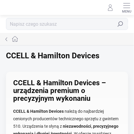
Przejść
do
treści
Szukaj
Home
CCELL & Hamilton Devices
CCELL & Hamilton Devices –
urządzenia premium o
precyzyjnym wykonaniu
CCELL & Hamilton Devices
należą do najbardziej
cenionych producentów technicznego sprzętu z gwintem
510. Urządzenia te słyną z
niezawodności, precyzyjnego
wykonania i długiej żywotności
. W ofercie znajdziesz