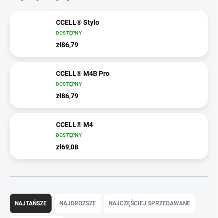
CCELL® Stylo
DOSTĘPNY
zł86,79
CCELL® M4B Pro
DOSTĘPNY
zł86,79
CCELL® M4
DOSTĘPNY
zł69,08
S
o
NAJTAŃSZE
NAJDROŻSZE
NAJCZĘŚCIEJ SPRZEDAWANE
r