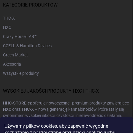
KATEGORIE PRODUKTÓW
THC-X
HXC
Crazy Horse LAB™
CCELL & Hamilton Devices
Green Market
Akcesoria
Wszystkie produkty
WYSOKIEJ JAKOŚCI PRODUKTY HXC I THC-X
HHC-STORE.cz
oferuje nowoczesne i premium produkty zawierające
HXC
oraz
THC-X
– nową generację kannabinoidów, które stały się
synonimem wysokiej jakości, czystości i niezawodnego działania.
Naszym celem jest dostarczanie klientom produktów łączących
Używamy plików cookies, aby zapewnić wygodne
naturalne pochodzenie z nowoczesną technologią produkcji.
korzystanie z naszej strony oraz dzięki analizie ruchu