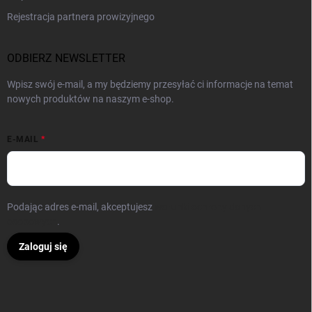
Rejestracja partnera prowizyjnego
ODBIERZ NEWSLETTER
Wpisz swój e-mail, a my będziemy przesyłać ci informacje na temat
nowych produktów na naszym e-shop.
E-MAIL
Podając adres e-mail, akceptujesz
warunki ochrony danych
osobowych
.
Zaloguj się