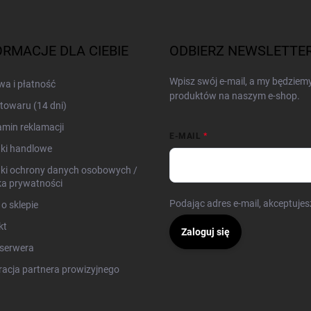
ORMACJE DLA CIEBIE
ODBIERZ NEWSLETTE
Wpisz swój e-mail, a my będziem
a i płatność
produktów na naszym e-shop.
towaru (14 dni)
min reklamacji
E-MAIL
ki handlowe
ki ochrony danych osobowych /
ka prywatności
Podając adres e-mail, akceptuje
 o sklepie
kt
Zaloguj się
serwera
racja partnera prowizyjnego