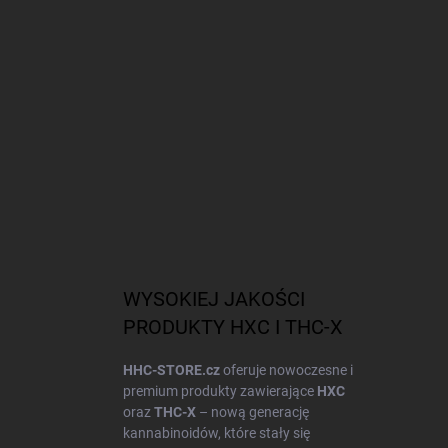
WYSOKIEJ JAKOŚCI
PRODUKTY HXC I THC-X
HHC-STORE.cz
oferuje nowoczesne i
premium produkty zawierające
HXC
oraz
THC-X
– nową generację
kannabinoidów, które stały się