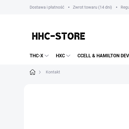
Przejść
Dostawa i płatność
Zwrot towaru (14 dni)
Regu
do
treści
THC-X
HXC
CCELL & HAMILTON DEV
Home
Kontakt
Kontakt
📩 Kontakt