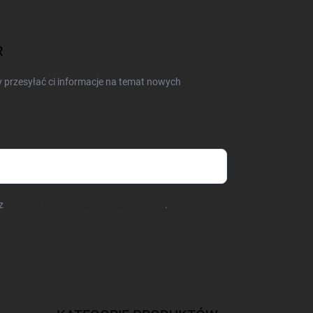
R
y przesyłać ci informacje na temat nowych
sz
warunki ochrony danych osobowych
.