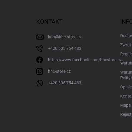
S
t
o
p
KONTAKT
INF
k
a
Dostaw
info
@
hhc-store.cz
Zwrot 
+420 605 754 483
Regula
https://www.facebook.com/hhcstore.cz
Warun
hhc-store.cz
Warun
Polity
+420 605 754 483
Opinie
Konta
Mapa 
Rejest