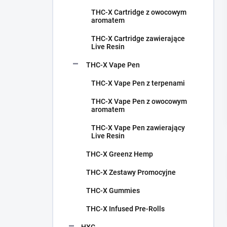
c
THC-X Cartridge z owocowym
z
aromatem
n
y
THC-X Cartridge zawierające
Live Resin
THC-X Vape Pen
THC-X Vape Pen z terpenami
THC-X Vape Pen z owocowym
aromatem
THC-X Vape Pen zawierający
Live Resin
THC-X Greenz Hemp
THC-X Zestawy Promocyjne
THC-X Gummies
THC-X Infused Pre-Rolls