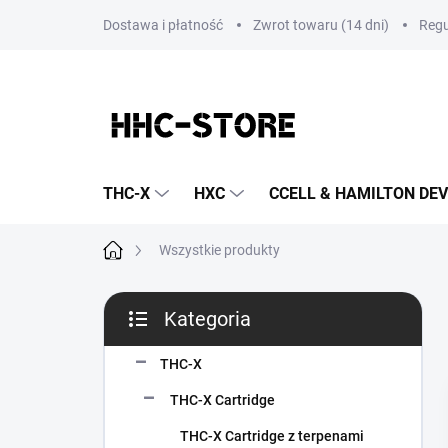
Przejść
Dostawa i płatność
Zwrot towaru (14 dni)
Regu
do
treści
THC-X
HXC
CCELL & HAMILTON DEV
Home
Wszystkie produkty
P
Kategoria
a
Pominąć
s
kategorie
e
THC-X
k
THC-X Cartridge
b
o
THC-X Cartridge z terpenami