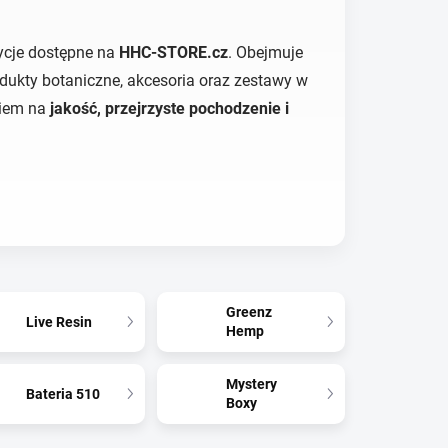
ycje dostępne na
HHC-STORE.cz
. Obejmuje
odukty botaniczne, akcesoria oraz zestawy w
kiem na
jakość, przejrzyste pochodzenie i
Greenz
Live Resin
Hemp
Mystery
Bateria 510
Boxy