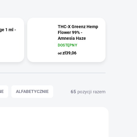
THC-X Greenz Hemp
ge 1 ml -
Flower 99% -
Amnesia Haze
DOSTĘPNY
zł39,06
od
65
pozycji razem
NE
ALFABETYCZNIE