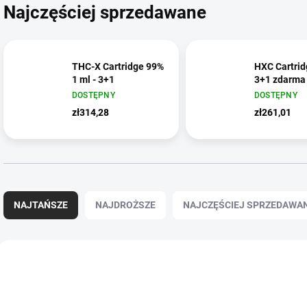
Najczęściej sprzedawane
THC-X Cartridge 99%
HXC Cartrid
1 ml - 3+1
3+1 zdarma
DOSTĘPNY
DOSTĘPNY
zł314,28
zł261,01
S
o
NAJTAŃSZE
NAJDROŻSZE
NAJCZĘŚCIEJ SPRZEDAWA
r
t
o
L
w
i
a
s
n
t
i