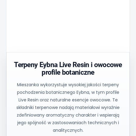
Matryca
stabilność
Golden
Zmniejsza
przepływu i
Aperture
szczytową
jednolita
zapewnia
temperaturę
kontrola
kontrolowany
o 30% i
procesu
przepływ
zapewnia
zapewniają
oleju i
równomierne
spójne
stabilną
nagrzewanie
wyniki
równowagę.
materiału.
techniczne.
Terpeny Eybna Live Resin i owocowe
profile botaniczne
Mieszanka wykorzystuje wysokiej jakości terpeny
pochodzenia botanicznego Eybna, w tym profile
Live Resin oraz naturalne esencje owocowe. Te
składniki terpenowe nadają materiałowi wyraźnie
zdefiniowany aromatyczny charakter i wspierają
jego spójność w zastosowaniach technicznych i
analitycznych.