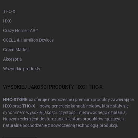
THC-X
HXC
Crazy Horse LAB™
CCELL & Hamilton Devices
Green Market
Akcesoria
Wszystkie produkty
WYSOKIEJ JAKOŚCI PRODUKTY HXC I THC-X
HHC-STORE.cz
oferuje nowoczesne i premium produkty zawierające
HXC
oraz
THC-X
– nową generację kannabinoidów, które stały się
synonimem wysokiej jakości, czystości i niezawodnego działania.
Naszym celem jest dostarczanie klientom produktów łączących
naturalne pochodzenie z nowoczesną technologią produkcji.
Każdy produkt w naszej ofercie przechodzi
testy laboratoryjne
i