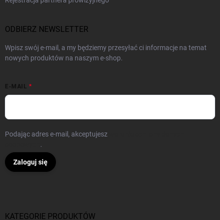
Rejestracja partnera prowizyjnego
ODBIERZ NEWSLETTER
Wpisz swój e-mail, a my będziemy przesyłać ci informacje na temat
nowych produktów na naszym e-shop.
E-MAIL
Podając adres e-mail, akceptujesz
warunki ochrony danych
osobowych
.
Zaloguj się
KATEGORIE PRODUKTÓW