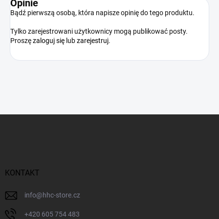
Opinie
Bądź pierwszą osobą, która napisze opinię do tego produktu.
Tylko zarejestrowani użytkownicy mogą publikować posty.
Proszę
zaloguj się
lub
zarejestruj
.
S
t
o
p
k
a
KONTAKT
info
@
hhc-store.cz
+420 605 754 483