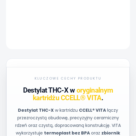
−
+
Dodaj do koszyka
INFORMACJE SZCZEGÓŁOWE
ZADAJ PYTANIE
KLUCZOWE CECHY PRODUKTU
Destylat THC-X w
oryginalnym
kartridżu CCELL® VITA
.
Destylat THC-X
w kartridżu
CCELL® VITA
łączy
przezroczystą obudowę, precyzyjny ceramiczny
rdzeń oraz czystą, dopracowaną konstrukcję. VITA
wykorzystuje
termoplast bez BPA
oraz
zbiornik