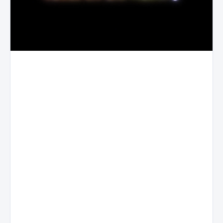
Pierwsza
Rewolucyjna
generacja
struktura
Zrównowa
w
ceramiczna
wydajnoś
branży,
3D
systemu
Nexus
Stomata
Film
Zoptymalizowan