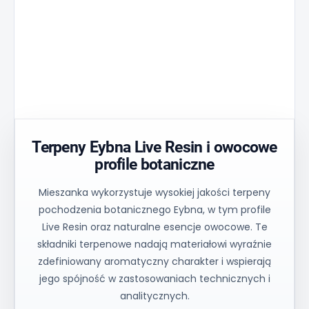
Matryca
stabilność
Golden
Zmniejsza
przepływu i
Aperture
szczytową
jednolita
zapewnia
temperaturę
kontrola
kontrolowany
o 30% i
procesu
przepływ
zapewnia
zapewniają
oleju i
równomierne
spójne
stabilną
nagrzewanie
wyniki
równowagę.
materiału.
techniczne.
Terpeny Eybna Live Resin i owocowe
profile botaniczne
Mieszanka wykorzystuje wysokiej jakości terpeny
pochodzenia botanicznego Eybna, w tym profile
Live Resin oraz naturalne esencje owocowe. Te
składniki terpenowe nadają materiałowi wyraźnie
zdefiniowany aromatyczny charakter i wspierają
jego spójność w zastosowaniach technicznych i
analitycznych.