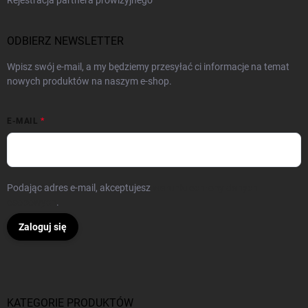
Rejestracja partnera prowizyjnego
ODBIERZ NEWSLETTER
Wpisz swój e-mail, a my będziemy przesyłać ci informacje na temat
nowych produktów na naszym e-shop.
E-MAIL
Podając adres e-mail, akceptujesz
warunki ochrony danych
osobowych
.
Zaloguj się
KATEGORIE PRODUKTÓW