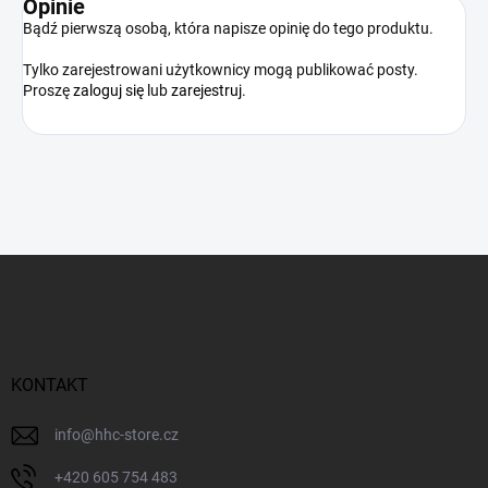
Opinie
Bądź pierwszą osobą, która napisze opinię do tego produktu.
Tylko zarejestrowani użytkownicy mogą publikować posty.
Proszę
zaloguj się
lub
zarejestruj
.
S
t
o
p
k
a
KONTAKT
info
@
hhc-store.cz
+420 605 754 483