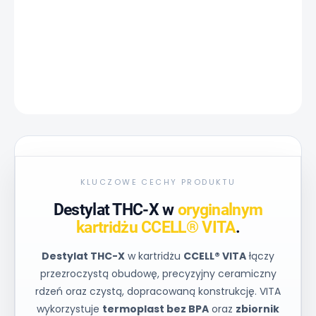
−
+
Dodaj do koszyka
INFORMACJE SZCZEGÓŁOWE
ZADAJ PYTANIE
KLUCZOWE CECHY PRODUKTU
Destylat THC-X w
oryginalnym
kartridżu CCELL® VITA
.
Destylat THC-X
w kartridżu
CCELL® VITA
łączy
przezroczystą obudowę, precyzyjny ceramiczny
rdzeń oraz czystą, dopracowaną konstrukcję. VITA
wykorzystuje
termoplast bez BPA
oraz
zbiornik