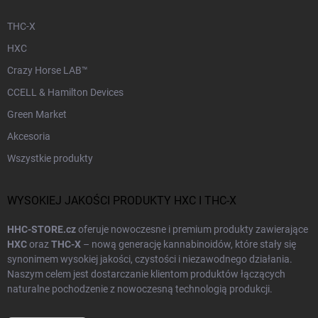
THC-X
HXC
Crazy Horse LAB™
CCELL & Hamilton Devices
Green Market
Akcesoria
Wszystkie produkty
WYSOKIEJ JAKOŚCI PRODUKTY HXC I THC-X
HHC-STORE.cz
oferuje nowoczesne i premium produkty zawierające
HXC
oraz
THC-X
– nową generację kannabinoidów, które stały się
synonimem wysokiej jakości, czystości i niezawodnego działania.
Naszym celem jest dostarczanie klientom produktów łączących
naturalne pochodzenie z nowoczesną technologią produkcji.
Każdy produkt w naszej ofercie przechodzi
testy laboratoryjne
i