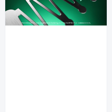
Pierwsza
Rewolucyjna
generacja
struktura
Zrównowa
w
ceramiczna
wydajnoś
branży,
3D
systemu
Nexus
Stomata
Film
Zoptymalizowan