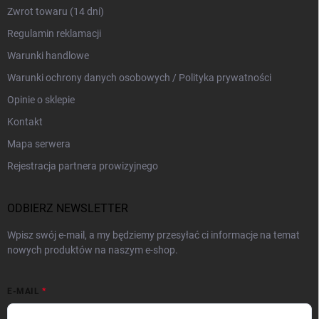
Zwrot towaru (14 dni)
Regulamin reklamacji
Warunki handlowe
Warunki ochrony danych osobowych / Polityka prywatności
Opinie o sklepie
Kontakt
Mapa serwera
Rejestracja partnera prowizyjnego
ODBIERZ NEWSLETTER
Wpisz swój e-mail, a my będziemy przesyłać ci informacje na temat
nowych produktów na naszym e-shop.
E-MAIL