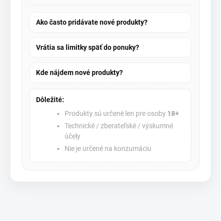
Ako často pridávate nové produkty?
Vrátia sa limitky späť do ponuky?
Kde nájdem nové produkty?
Dôležité:
Produkty sú určené len pre osoby
18+
Technické / zberateľské / výskumné
účely
Nie je určené na konzumáciu