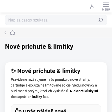
Przejść
do
treści
Szukaj
Home
Nové príchute & limitky
✨ Nové príchute & limitky
Pravidelne rozširujeme našu ponuku o nové strainy,
cartridge a exkluzívne limitované edície. Sleduj novinky a
buď medzi prvými, ktorí ich vyskúšajú.
Niektoré kúsky sú
dostupné len krátky čas.
Čo u nás nájdeš nové