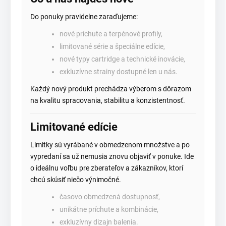
Do ponuky pravidelne zaraďujeme:
nové príchute a terpénové profily,
limitované série a špeciálne edície,
nové typy cartridge a technické inovácie,
exkluzívne strainy dostupné len u nás.
Každý nový produkt prechádza výberom s dôrazom
na kvalitu spracovania, stabilitu a konzistentnosť.
Limitované edície
Limitky sú vyrábané v obmedzenom množstve a po
vypredaní sa už nemusia znovu objaviť v ponuke. Ide
o ideálnu voľbu pre zberateľov a zákazníkov, ktorí
chcú skúsiť niečo výnimočné.
časovo obmedzená dostupnosť,
unikátne príchute a kombinácie,
exkluzívny dizajn balenia.