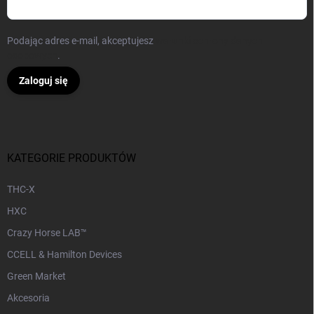
Podając adres e-mail, akceptujesz
warunki ochrony danych
osobowych
.
Zaloguj się
KATEGORIE PRODUKTÓW
THC-X
HXC
Crazy Horse LAB™
CCELL & Hamilton Devices
Green Market
Akcesoria