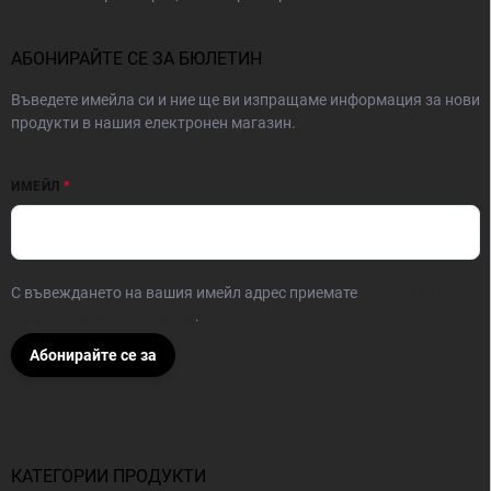
АБОНИРАЙТЕ СЕ ЗА БЮЛЕТИН
Въведете имейла си и ние ще ви изпращаме информация за нови
продукти в нашия електронен магазин.
ИМЕЙЛ
С въвеждането на вашия имейл адрес приемате
условията за
защита на личните данни
.
Абонирайте се за
КАТЕГОРИИ ПРОДУКТИ