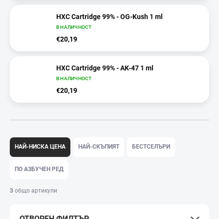
HXC Cartridge 99% - OG-Kush 1 ml
В НАЛИЧНОСТ
€20,19
HXC Cartridge 99% - AK-47 1 ml
В НАЛИЧНОСТ
€20,19
С
о
НАЙ-НИСКА ЦЕНА
НАЙ-СКЪПИЯТ
БЕСТСЕЛЪРИ
р
т
ПО АЗБУЧЕН РЕД
и
р
3
общо артикули
а
н
ОТВОРЕН ФИЛТЪР