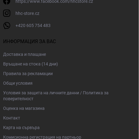
з
https://www.facebook.com/hhcstore.cz
а
и
hhc-store.cz
з
б
+420 605 754 483
р
о
ИНФОРМАЦИЯ ЗА ВАС
я
в
а
Доставка и плащане
н
Връщане на стока (14 дни)
е
Правила за рекламации
Общи условия
Условия за защита на личните данни / Политика за
поверителност
Оценка на магазина
Контакт
Карта на сървъра
Комисионна регистрация на партньор