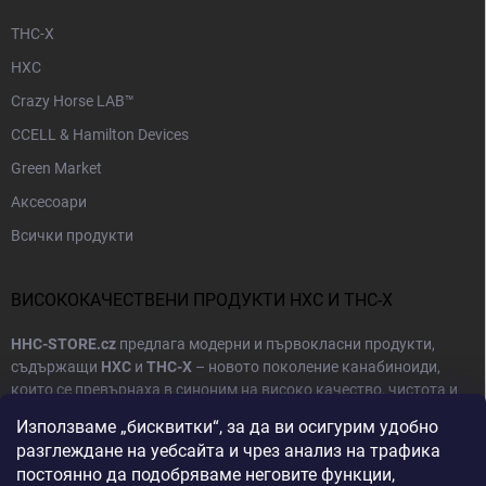
THC-X
HXC
Crazy Horse LAB™
CCELL & Hamilton Devices
Green Market
Аксесоари
Всички продукти
ВИСОКОКАЧЕСТВЕНИ ПРОДУКТИ HXC И THC-X
HHC-STORE.cz
предлага модерни и първокласни продукти,
съдържащи
HXC
и
THC-X
– новото поколение канабиноиди,
които се превърнаха в синоним на високо качество, чистота и
надежден ефект. Нашата цел е да предоставим на клиентите
Използваме „бисквитки“, за да ви осигурим удобно
продукти, които комбинират естествени съставки с най-
разглеждане на уебсайта и чрез анализ на трафика
съвременни производствени технологии.
постоянно да подобряваме неговите функции,