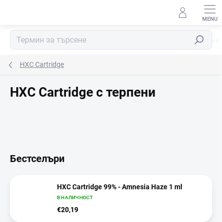
Преминаване
към
съдържанието
Търсене
HXC Cartridge
HXC Cartridge с терпени
Бестселъри
HXC Cartridge 99% - Amnesia Haze 1 ml
В НАЛИЧНОСТ
€20,19