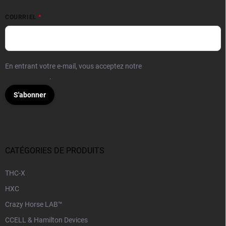
COURRIEL
En entrant votre e-mail, vous acceptez notre
politique de
confidentialité
.
S'abonner
CATÉGORIES DE PRODUITS
THC-X
HXC
Crazy Horse LAB™
CCELL & Hamilton Devices