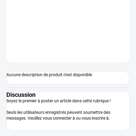
Prix
EN STOCK
(>5 PIÈCE)
de
OPTIONS DE
la
LIVRAISON
mesure:
−
+
Ajouter au panier
DEMANDER
Aucune description de produit n'est disponible
Discussion
Soyez le premier à poster un article dans cette rubrique !
Seuls les utilisateurs enregistrés peuvent soumettre des
messages. Veuillez
vous connecter à
ou
vous inscrire à
.