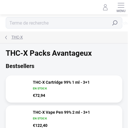
Aller
au
contenu
Recherch
THC-X
THC-X Packs Avantageux
Bestsellers
THC-X Cartridge 99% 1 ml - 3+1
EN STOCK
€72,94
THC-X Vape Pen 99% 2 ml - 3+1
EN STOCK
€122,40