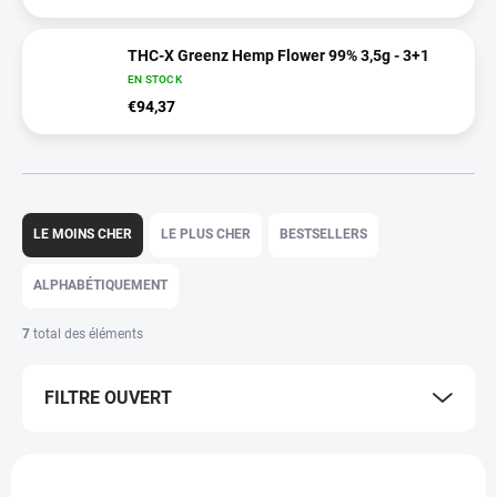
THC-X Greenz Hemp Flower 99% 3,5g - 3+1
EN STOCK
€94,37
T
r
LE MOINS CHER
LE PLUS CHER
BESTSELLERS
i
d
ALPHABÉTIQUEMENT
e
s
7
total des éléments
p
r
FILTRE OUVERT
o
d
u
L
i
i