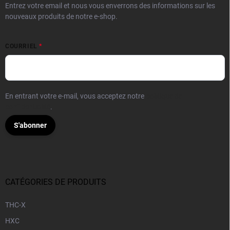
Entrez votre email et nous vous enverrons des informations sur les
nouveaux produits de notre e-shop.
COURRIEL
En entrant votre e-mail, vous acceptez notre
politique de
confidentialité
.
S'abonner
CATÉGORIES DE PRODUITS
THC-X
HXC