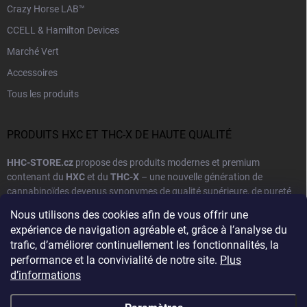
Crazy Horse LAB™
CCELL & Hamilton Devices
Marché Vert
Accessoires
Tous les produits
PRODUITS HXC ET THC-X DE HAUTE QUALITÉ
HHC-STORE.cz
propose des produits modernes et premium
contenant du
HXC
et du
THC-X
– une nouvelle génération de
cannabinoïdes devenus synonymes de qualité supérieure, de pureté
et d'effets fiables. Notre objectif est d’offrir des produits qui
Nous utilisons des cookies afin de vous offrir une
combinent une base naturelle avec une technologie de fabrication
expérience de navigation agréable et, grâce à l’analyse du
avancée.
trafic, d’améliorer continuellement les fonctionnalités, la
performance et la convivialité de notre site.
Plus
Chaque produit de notre gamme est soumis à des
tests en
Voir plus
d’informations
laboratoire
et à un contrôle qualité rigoureux afin de garantir un
dosage précis et une composition sûre. Nous collaborons avec des
fournisseurs européens et n'utilisons que des
matières premières