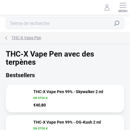
Aller
au
contenu
Recherch
THC-X Vape Pen
THC-X Vape Pen avec des
terpènes
Bestsellers
THC-X Vape Pen 99% - Skywalker 2 ml
EN STOCK
€40,80
THC-X Vape Pen 99% - OG-Kush 2 ml
EN STOCK