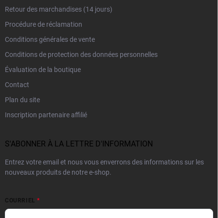
Retour des marchandises (14 jours)
Procédure de réclamation
Conditions générales de vente
Conditions de protection des données personnelles
Évaluation de la boutique
Contact
Plan du site
Inscription partenaire affilié
S'ABONNER À LA LETTRE D'INFORMATION
Entrez votre email et nous vous enverrons des informations sur les
nouveaux produits de notre e-shop.
COURRIEL