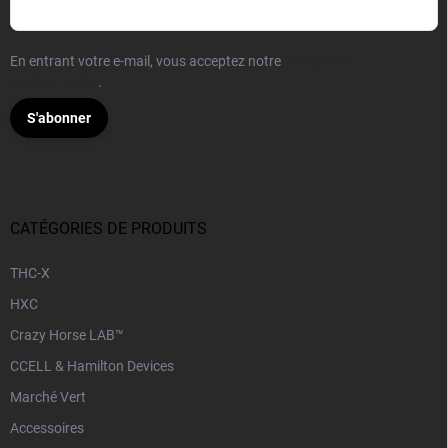
En entrant votre e-mail, vous acceptez notre
politique de
confidentialité
.
S'abonner
CATÉGORIES DE PRODUITS
THC-X
HXC
Crazy Horse LAB™
CCELL & Hamilton Devices
Marché Vert
Accessoires