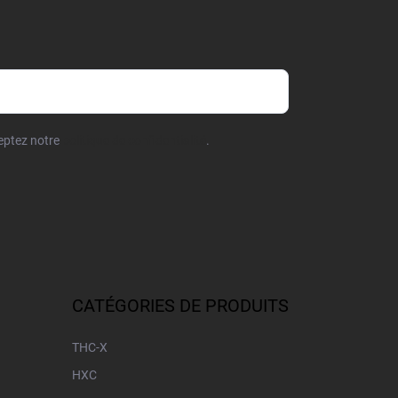
ceptez notre
politique de confidentialité
.
CATÉGORIES DE PRODUITS
THC-X
HXC