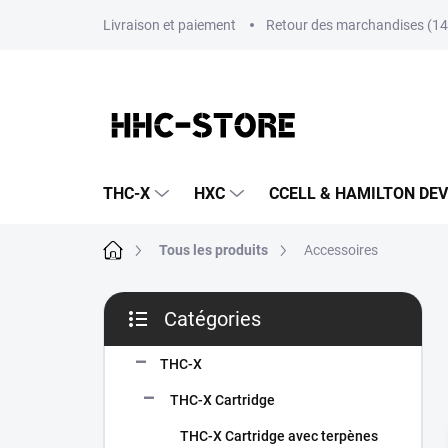
Aller
Livraison et paiement
Retour des marchandises (14 
au
contenu
THC-X
HXC
CCELL & HAMILTON DEV
Accueil
Tous les produits
Accessoires
E
Catégories
n
Sauter
c
les
a
THC-X
catégories
d
THC-X Cartridge
r
é
THC-X Cartridge avec terpènes