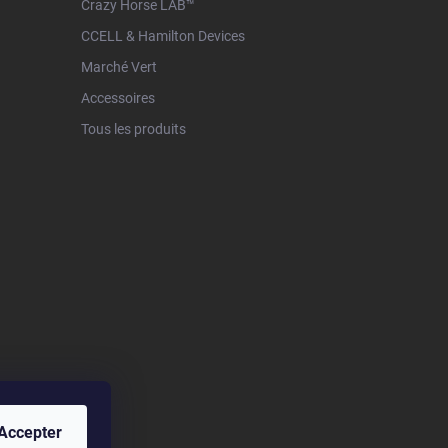
Crazy Horse LAB™
CCELL & Hamilton Devices
Marché Vert
Accessoires
Tous les produits
Accepter