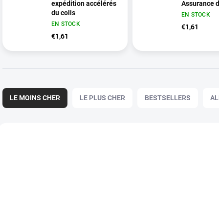
expédition accélérés
Assurance d
du colis
EN STOCK
EN STOCK
€1,61
€1,61
T
r
LE MOINS CHER
LE PLUS CHER
BESTSELLERS
AL
i
d
e
L
s
i
p
s
r
t
o
e
d
d
u
e
i
s
t
p