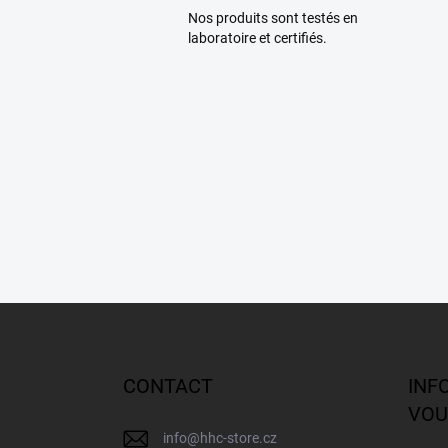
Nos produits sont testés en
laboratoire et certifiés.
P
i
e
d
CONTACT
INF
d
VOU
e
info
@
hhc-store.cz
p