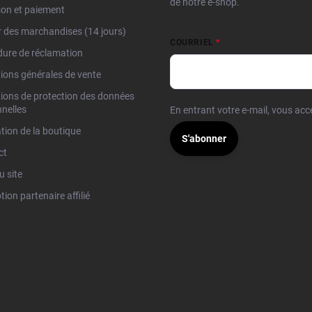
de notre e-shop.
son et paiement
 des marchandises (14 jours)
COURRIEL
ure de réclamation
ions générales de vente
ions de protection des données
nelles
En entrant votre e-mail, vous ac
tion de la boutique
S'abonner
ct
u site
tion partenaire affilié