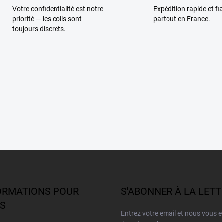
Votre confidentialité est notre
Expédition rapide et fi
priorité — les colis sont
partout en France.
toujours discrets.
ORMATIONS POUR
S'ABONNER À LA LET
S
Entrez votre email et nous vous 