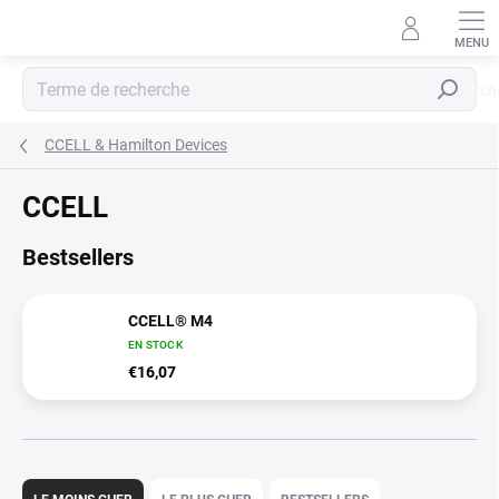
Aller
au
contenu
Recherch
CCELL & Hamilton Devices
CCELL
Bestsellers
CCELL® M4
EN STOCK
€16,07
T
r