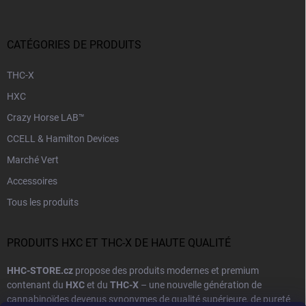
CATÉGORIES DE PRODUITS
THC-X
HXC
Crazy Horse LAB™
CCELL & Hamilton Devices
Marché Vert
Accessoires
Tous les produits
PRODUITS HXC ET THC-X DE HAUTE QUALITÉ
HHC-STORE.cz
propose des produits modernes et premium
contenant du
HXC
et du
THC-X
– une nouvelle génération de
cannabinoïdes devenus synonymes de qualité supérieure, de pureté