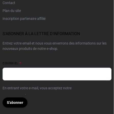
Contact
Plan du site
Inscription partenaire affilié
S'ABONNER À LA LETTRE D'INFORMATION
Entrez votre email et nous vous enverrons des informations sur les
nouveaux produits de notre e-shop.
COURRIEL
En entrant votre e-mail, vous acceptez notre
politique de
confidentialité
.
S'abonner