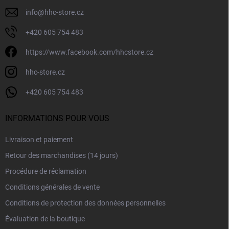
p
i
a
s
info
@
hhc-store.cz
g
t
e
e
+420 605 754 483
s
https://www.facebook.com/hhcstore.cz
hhc-store.cz
+420 605 754 483
INFORMATIONS POUR VOUS
Livraison et paiement
Retour des marchandises (14 jours)
Procédure de réclamation
Conditions générales de vente
Conditions de protection des données personnelles
Évaluation de la boutique