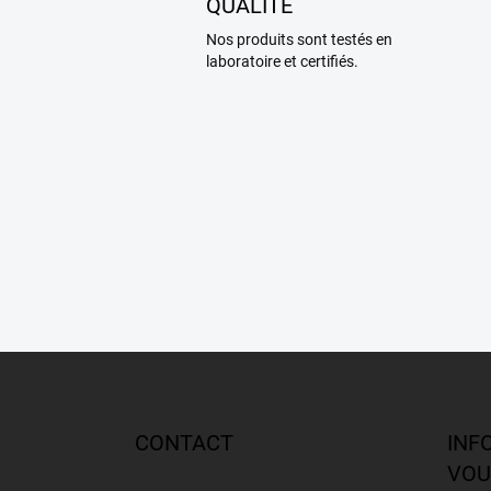
QUALITÉ
Nos produits sont testés en
laboratoire et certifiés.
P
i
e
d
CONTACT
INF
d
VOU
e