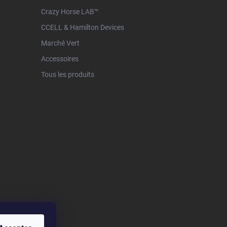
Crazy Horse LAB™
CCELL & Hamilton Devices
Marché Vert
Accessoires
Tous les produits