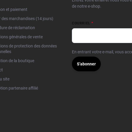
Entrez votre email et nous vous 
de notre e-shop.
son et paiement
 des marchandises (14 jours)
COURRIEL
ure de réclamation
ions générales de vente
ions de protection des données
nelles
En entrant votre e-mail, vous ac
tion de la boutique
S'abonner
ct
u site
tion partenaire affilié