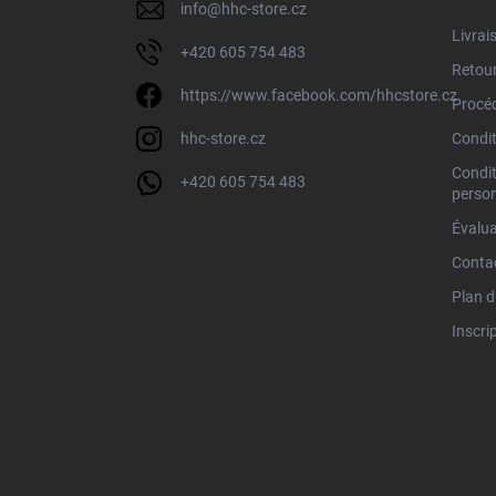
info
@
hhc-store.cz
p
Livrai
a
+420 605 754 483
g
Retour
e
https://www.facebook.com/hhcstore.cz
Procéd
hhc-store.cz
Condit
Condit
+420 605 754 483
person
Évalua
Conta
Plan d
Inscrip