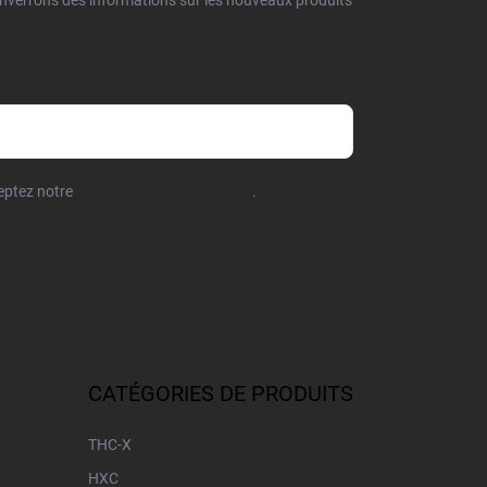
enverrons des informations sur les nouveaux produits
ceptez notre
politique de confidentialité
.
CATÉGORIES DE PRODUITS
THC-X
HXC