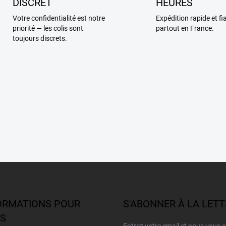
DISCRET
HEURES
Votre confidentialité est notre
Expédition rapide et fi
priorité — les colis sont
partout en France.
toujours discrets.
ORMATIONS POUR
S'ABONNER À LA LET
S