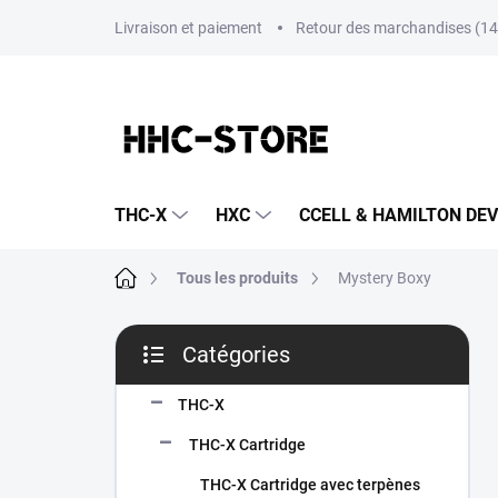
Aller
Livraison et paiement
Retour des marchandises (14 
au
contenu
THC-X
HXC
CCELL & HAMILTON DEV
Accueil
Tous les produits
Mystery Boxy
E
Catégories
n
Sauter
c
les
a
THC-X
catégories
d
THC-X Cartridge
r
é
THC-X Cartridge avec terpènes