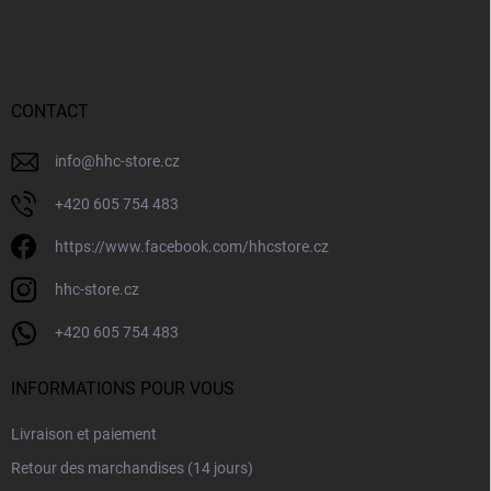
i
e
d
d
e
CONTACT
p
a
info
@
hhc-store.cz
g
e
+420 605 754 483
https://www.facebook.com/hhcstore.cz
hhc-store.cz
+420 605 754 483
INFORMATIONS POUR VOUS
Livraison et paiement
Retour des marchandises (14 jours)