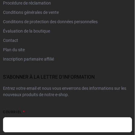
Procédure de réclamation
Conditions générales de vente
Conditions de protection des données personnelles
Évaluation de la boutique
Contact
Plan du site
Inscription partenaire affilié
S'ABONNER À LA LETTRE D'INFORMATION
Entrez votre email et nous vous enverrons des informations sur les
nouveaux produits de notre e-shop.
COURRIEL