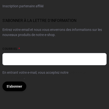
Inscription partenaire affilié
S'ABONNER À LA LETTRE D'INFORMATION
Entrez votre email et nous vous enverrons des informations sur les
nouveaux produits de notre e-shop.
COURRIEL
En entrant votre e-mail, vous acceptez notre
politique de
confidentialité
.
S'abonner