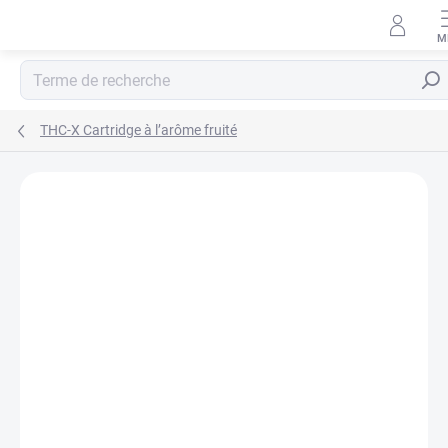
Aller
au
contenu
Rech
THC-X Cartridge à l’arôme fruité
Détails de la notation
3 avis
MARQUE:
HHC-STORE