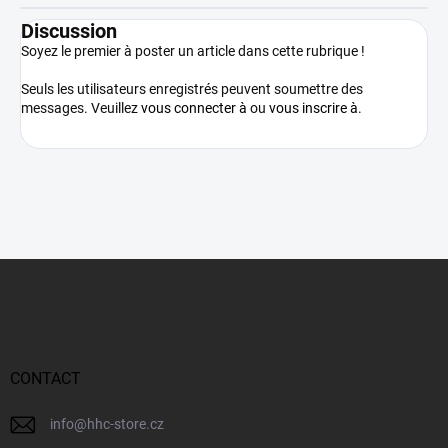
Discussion
Soyez le premier à poster un article dans cette rubrique !
Seuls les utilisateurs enregistrés peuvent soumettre des
messages. Veuillez
vous connecter à
ou
vous inscrire à
.
P
i
e
d
d
e
CONTACT
p
a
info
@
hhc-store.cz
g