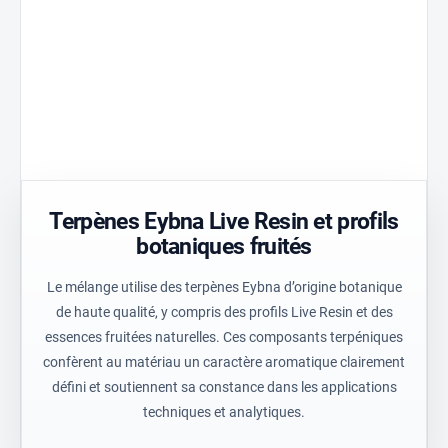
Film
La matrice
optimisée et
Golden
Réduit le pic
contrôle
Aperture
de
homogène
assure un
température
du
écoulement
de 30 % et
processus
contrôlé de
assure un
pour des
l’huile et un
chauffage
résultats
équilibre
homogène
techniques
stable.
du matériau.
constants.
Terpènes Eybna Live Resin et profils
botaniques fruités
Le mélange utilise des terpènes Eybna d’origine botanique
de haute qualité, y compris des profils Live Resin et des
essences fruitées naturelles. Ces composants terpéniques
confèrent au matériau un caractère aromatique clairement
défini et soutiennent sa constance dans les applications
techniques et analytiques.