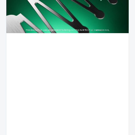
Première
Performanc
Structure
génération
équilibrée
céramique
dans le
du
3D
secteur,
système
révolutionnaire
Nexus
Stomata
Stabilité du
flux