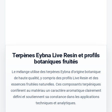
Film
La matrice
optimisée et
Golden
Réduit le pic
contrôle
Aperture
de
homogène
assure un
température
du
écoulement
de 30 % et
processus
contrôlé de
assure un
pour des
l’huile et un
chauffage
résultats
équilibre
homogène
techniques
stable.
du matériau.
constants.
Terpènes Eybna Live Resin et profils
botaniques fruités
Le mélange utilise des terpènes Eybna d’origine botanique
de haute qualité, y compris des profils Live Resin et des
essences fruitées naturelles. Ces composants terpéniques
confèrent au matériau un caractère aromatique clairement
défini et soutiennent sa constance dans les applications
techniques et analytiques.