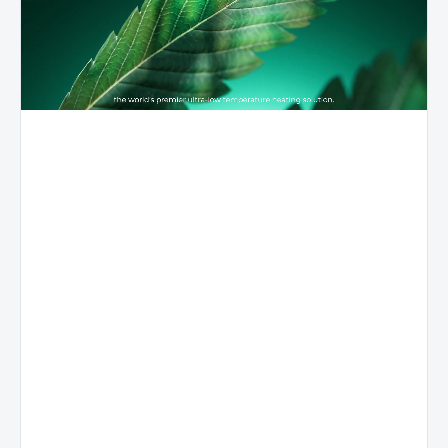
Première
Performanc
Structure
génération
équilibrée
céramique
dans le
du
3D
secteur,
système
révolutionnaire
Nexus
Stomata
Stabilité du
flux