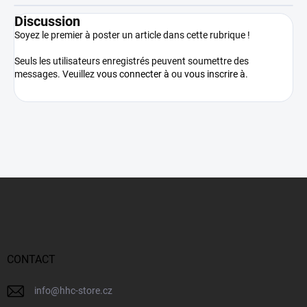
Discussion
Soyez le premier à poster un article dans cette rubrique !
Seuls les utilisateurs enregistrés peuvent soumettre des
messages. Veuillez
vous connecter à
ou
vous inscrire à
.
P
i
e
d
d
e
CONTACT
p
a
info
@
hhc-store.cz
g