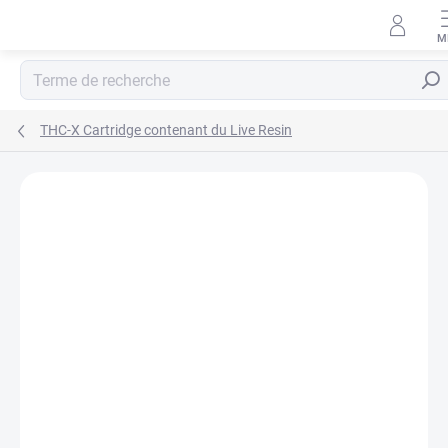
Aller
au
contenu
Rech
THC-X Cartridge contenant du Live Resin
Détails de la notation
Non évalué
MARQUE:
HHC-STORE