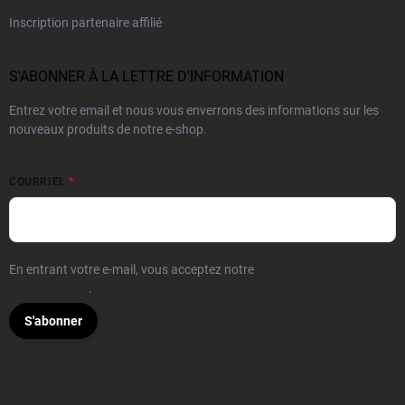
Inscription partenaire affilié
S'ABONNER À LA LETTRE D'INFORMATION
Entrez votre email et nous vous enverrons des informations sur les
nouveaux produits de notre e-shop.
COURRIEL
En entrant votre e-mail, vous acceptez notre
politique de
confidentialité
.
S'abonner